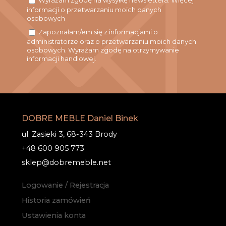
Wyrażam zgodę na wysyłkę newslettera. Więcej
informacji o przetwarzaniu moich danych
osobowych
Zapoznałam/em się z informacjami o
administratorze oraz o przetwarzaniu moich danych
osobowych. Wyrażam zgodę na otrzymywanie
informacji handlowej.
DOBRE MEBLE Daniel Binek
ul. Zasieki 3, 68-343 Brody
+48 600 905 773
sklep@dobremeble.net
Logowanie / Rejestracja
Historia zamówień
Ustawienia konta