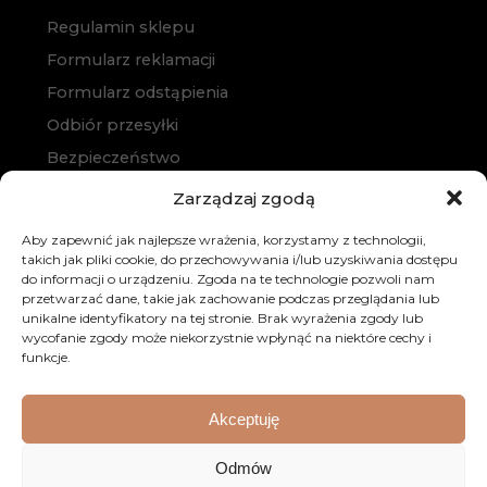
Regulamin sklepu
Formularz reklamacji
Formularz odstąpienia
Odbiór przesyłki
Bezpieczeństwo
Polityka prywatności
Zarządzaj zgodą
Polityka cookies
Aby zapewnić jak najlepsze wrażenia, korzystamy z technologii,
Zakup na raty
takich jak pliki cookie, do przechowywania i/lub uzyskiwania dostępu
do informacji o urządzeniu. Zgoda na te technologie pozwoli nam
Kontakt
przetwarzać dane, takie jak zachowanie podczas przeglądania lub
unikalne identyfikatory na tej stronie. Brak wyrażenia zgody lub
wycofanie zgody może niekorzystnie wpłynąć na niektóre cechy i
funkcje.
Akceptuję
© 2026 Dobre Meble. Wszystkie prawa zastrzeżone.
Odmów