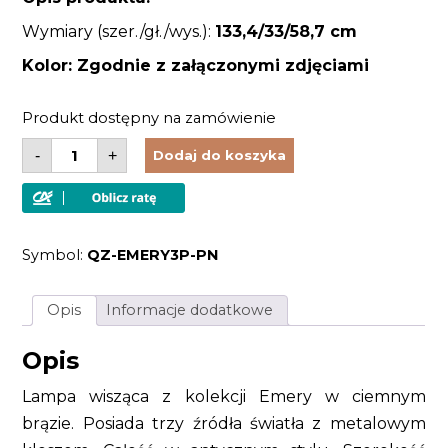
Wymiary (szer./gł./wys.):
133,4/33/58,7
cm
Kolor: Zgodnie z załączonymi zdjęciami
Produkt dostępny na zamówienie
ilość
-
+
Dodaj do koszyka
Lampa
wisząca
nad
stół
ciemny
brąz
Symbol:
QZ-EMERY3P-PN
metalowa
duża
antyczna
Opis
Informacje dodatkowe
Opis
Lampa wisząca z kolekcji Emery w ciemnym
brązie. Posiada trzy źródła światła z metalowym