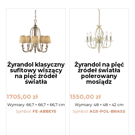
Żyrandol klasyczny
Żyrandol na pięć
sufitowy wiszący
źródeł światła
na pięć źródeł
polerowany
światła
mosiądz
1705,00
zł
1550,00
zł
Wymiary:
66,7 × 66,7 × 66,7 cm
Wymiary:
48 × 48 × 42 cm
Symbol:
FE-ABBEY5
Symbol:
AG5-POL-BRASS