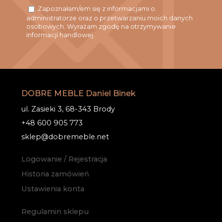
Zapoznałam/em się z informacjami o
administratorze oraz o przetwarzaniu moich danych
osobowych. Wyrażam zgodę na otrzymywanie
informacji handlowej.
DOBRE MEBLE Daniel Binek
ul. Zasieki 3, 68-343 Brody
+48 600 905 773
sklep@dobremeble.net
Logowanie / Rejestracja
Historia zamówień
Ustawienia konta
Regulamin sklepu