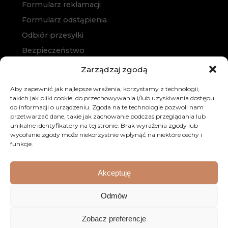
Formularz reklamacji
Formularz odstąpienia
Odbiór przesyłki
Bezpieczeństwo
Polityka prywatności
Zarządzaj zgodą
Polityka cookies
Aby zapewnić jak najlepsze wrażenia, korzystamy z technologii,
Zakup na raty
takich jak pliki cookie, do przechowywania i/lub uzyskiwania dostępu
do informacji o urządzeniu. Zgoda na te technologie pozwoli nam
Kontakt
przetwarzać dane, takie jak zachowanie podczas przeglądania lub
unikalne identyfikatory na tej stronie. Brak wyrażenia zgody lub
wycofanie zgody może niekorzystnie wpłynąć na niektóre cechy i
funkcje.
Akceptuję
© 2026 Dobre Meble. Wszystkie prawa zastrzeżone.
Odmów
Realizacja:
KULIKOWSKI-IT.pl
Strony internetowe
Zobacz preferencje
Szczecin