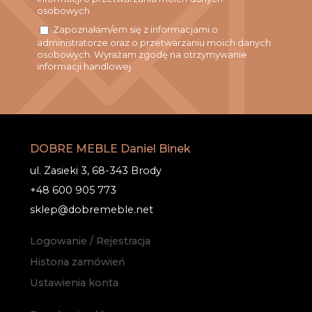
osobowych
Zapoznałam/em się z informacjami o
administratorze oraz o przetwarzaniu moich danych
osobowych. Wyrażam zgodę na otrzymywanie
informacji handlowej.
DOBRE MEBLE Daniel Binek
ul. Zasieki 3, 68-343 Brody
+48 600 905 773
sklep@dobremeble.net
Logowanie / Rejestracja
Historia zamówień
Ustawienia konta