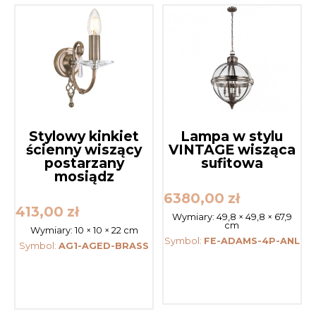
Stylowy kinkiet
Lampa w stylu
ścienny wiszący
VINTAGE wisząca
postarzany
sufitowa
mosiądz
6380,00
zł
413,00
zł
Wymiary:
49,8 × 49,8 × 67,9
cm
Wymiary:
10 × 10 × 22 cm
Symbol:
FE-ADAMS-4P-ANL
Symbol:
AG1-AGED-BRASS