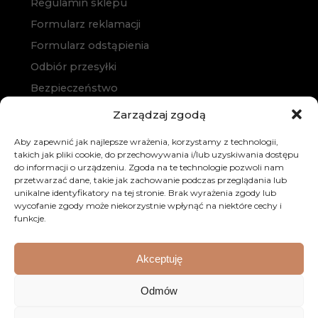
Regulamin sklepu
Formularz reklamacji
Formularz odstąpienia
Odbiór przesyłki
Bezpieczeństwo
Polityka prywatności
Zarządzaj zgodą
Polityka cookies
Aby zapewnić jak najlepsze wrażenia, korzystamy z technologii,
Zakup na raty
takich jak pliki cookie, do przechowywania i/lub uzyskiwania dostępu
do informacji o urządzeniu. Zgoda na te technologie pozwoli nam
Kontakt
przetwarzać dane, takie jak zachowanie podczas przeglądania lub
unikalne identyfikatory na tej stronie. Brak wyrażenia zgody lub
wycofanie zgody może niekorzystnie wpłynąć na niektóre cechy i
funkcje.
Akceptuję
© 2026 Dobre Meble. Wszystkie prawa zastrzeżone.
Odmów
Realizacja:
KULIKOWSKI-IT.pl
Strony internetowe