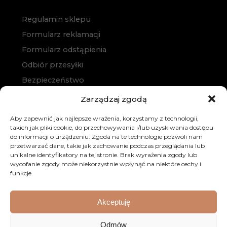
Regulamin sklepu
Formularz reklamacji
Formularz odstąpienia
Odbiór przesyłki
Bezpieczeństwo
Polityka prywatności
Zarządzaj zgodą
Polityka cookies
Aby zapewnić jak najlepsze wrażenia, korzystamy z technologii,
Zakup na raty
takich jak pliki cookie, do przechowywania i/lub uzyskiwania dostępu
do informacji o urządzeniu. Zgoda na te technologie pozwoli nam
Kontakt
przetwarzać dane, takie jak zachowanie podczas przeglądania lub
unikalne identyfikatory na tej stronie. Brak wyrażenia zgody lub
wycofanie zgody może niekorzystnie wpłynąć na niektóre cechy i
funkcje.
Akceptuję
© 2026 Dobre Meble. Wszystkie prawa zastrzeżone.
Odmów