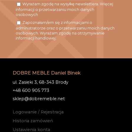
Wyrażam zgodę na wysyłkę newslettera. Więcej
informacji o przetwarzaniu moich danych
osobowych
Zapoznałam/em się z informacjami o
administratorze oraz o przetwarzaniu moich danych
osobowych. Wyrażam zgodę na otrzymywanie
informacji handlowej.
DOBRE MEBLE Daniel Binek
ul. Zasieki 3, 68-343 Brody
+48 600 905 773
sklep@dobremeble.net
Logowanie / Rejestracja
Historia zamówień
Ustawienia konta