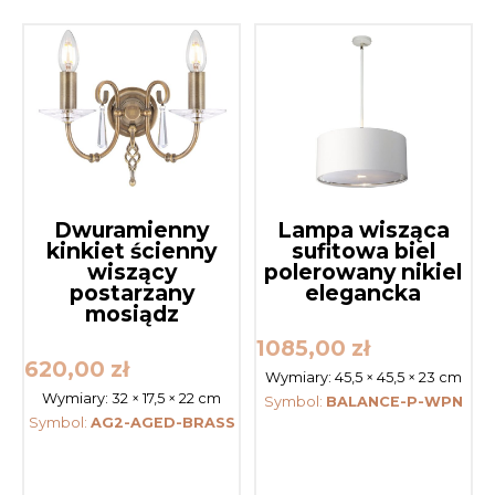
Dwuramienny
Lampa wisząca
kinkiet ścienny
sufitowa biel
wiszący
polerowany nikiel
postarzany
elegancka
mosiądz
1085,00
zł
620,00
zł
Wymiary:
45,5 × 45,5 × 23 cm
Wymiary:
32 × 17,5 × 22 cm
Symbol:
BALANCE-P-WPN
Symbol:
AG2-AGED-BRASS