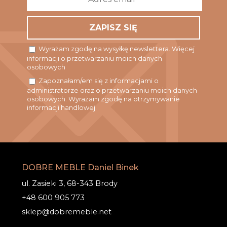
email
*
Wyrażam zgodę na wysyłkę newslettera. Więcej
informacji o przetwarzaniu moich danych
osobowych
Zapoznałam/em się z informacjami o
administratorze oraz o przetwarzaniu moich danych
osobowych. Wyrażam zgodę na otrzymywanie
informacji handlowej.
DOBRE MEBLE Daniel Binek
ul. Zasieki 3, 68-343 Brody
+48 600 905 773
sklep@dobremeble.net