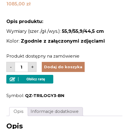
1085,00
zł
Opis produktu:
Wymiary (szer./gł./wys.):
55,9
/55,9
/44,5 cm
Kolor:
Zgodnie z załączonymi zdjęciami
Produkt dostępny na zamówienie
ilość
-
+
Dodaj do koszyka
Lampa
sufitowa
wisząca
żyrandol
3
źródła
Symbol:
QZ-TRILOGY3-BN
światła
oprawa
kolor
szczotkowany
Opis
Informacje dodatkowe
nikiel
styl
modern
Opis
Vintage