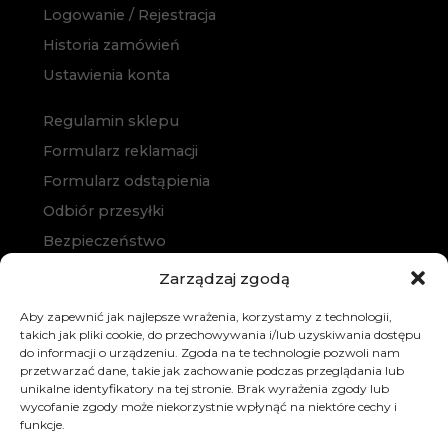
Logowanie / Rejestracja
Historia zamówień
Ustawienia konta
Regulamin sklepu
Formularz reklamacji
Formularz odstąpienia
Odbiór przesyłki
Bezpieczeństwo
Polityka prywatności
Zarządzaj zgodą
Polityka cookies
Aby zapewnić jak najlepsze wrażenia, korzystamy z technologii,
Zakup na raty
takich jak pliki cookie, do przechowywania i/lub uzyskiwania dostępu
do informacji o urządzeniu. Zgoda na te technologie pozwoli nam
Kontakt
przetwarzać dane, takie jak zachowanie podczas przeglądania lub
unikalne identyfikatory na tej stronie. Brak wyrażenia zgody lub
wycofanie zgody może niekorzystnie wpłynąć na niektóre cechy i
funkcje.