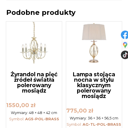
Podobne produkty
Żyrandol na pięć
Lampa stojąca
źródeł światła
nocna w stylu
polerowany
klasycznym
mosiądz
polerowany
mosiądz
1550,00
zł
775,00
zł
Wymiary:
48 × 48 × 42 cm
Wymiary:
36 × 36 × 56,5 cm
Symbol:
AG5-POL-BRASS
Symbol:
AG-TL-POL-BRASS