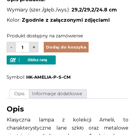
Wymiary (szer./głęb./wys.):
29,2/29,2/24.8 cm
Kolor:
Zgodnie z załączonymi zdjęciami
Produkt dostępny na zamówienie
ilość
-
+
Dodaj do koszyka
Lampa
sufitowa
wisząca
w
stylu
klasycznym
Symbol:
HK-AMELIA-P-S-CM
chrom
Opis
Informacje dodatkowe
Opis
Klasyczna lampa z kolekcji Amelii, to
charakterystyczne lane szkło oraz metalowe