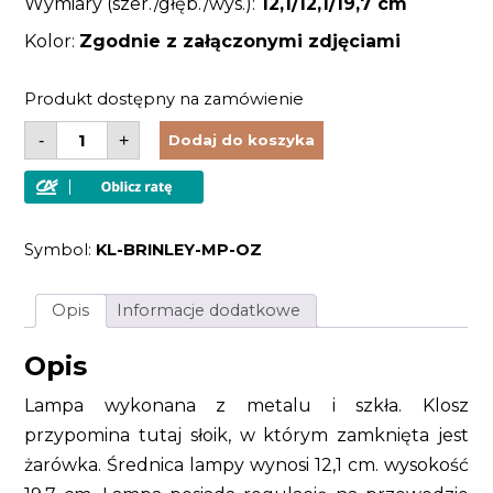
Wymiary (szer./głęb./wys.):
12,1/12,1
/19,7 cm
Kolor:
Zgodnie z załączonymi zdjęciami
Produkt dostępny na zamówienie
ilość
-
+
Dodaj do koszyka
Lampa
sufitowa
wisząca
vintage
metal
szkło
Symbol:
KL-BRINLEY-MP-OZ
Opis
Informacje dodatkowe
Opis
Lampa wykonana z metalu i szkła. Klosz
przypomina tutaj słoik, w którym zamknięta jest
żarówka. Średnica lampy wynosi 12,1 cm. wysokość