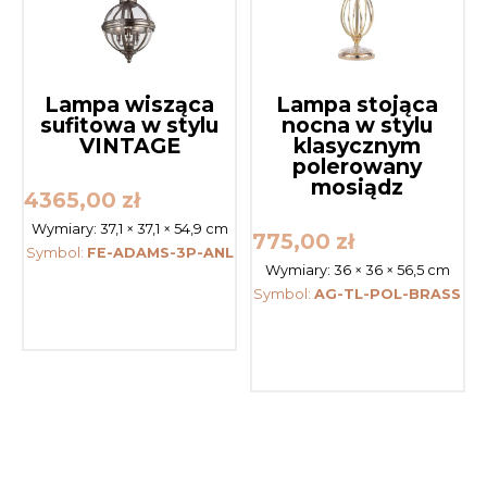
Lampa wisząca
Lampa stojąca
sufitowa w stylu
nocna w stylu
VINTAGE
klasycznym
polerowany
mosiądz
4365,00
zł
Wymiary:
37,1 × 37,1 × 54,9 cm
775,00
zł
Symbol:
FE-ADAMS-3P-ANL
Wymiary:
36 × 36 × 56,5 cm
Symbol:
AG-TL-POL-BRASS