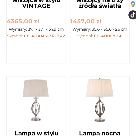
VINTAGE
źródła światła
4365,00
zł
1457,00
zł
Wymiary:
37,1 × 37,1 × 54,9 cm
Wymiary:
35,6 × 35,6 × 26 cm
Symbol:
FE-ADAMS-3P-BRZ
Symbol:
FE-ABBEY-SF
Lampa w stylu
Lampa nocna