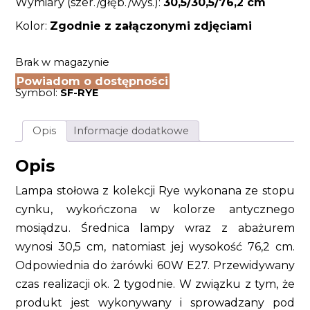
Wymiary (szer./głęb./wys.):
30,5/30,5/76,2
cm
Kolor:
Zgodnie z załączonymi zdjęciami
Brak w magazynie
Powiadom o dostępności
Symbol:
SF-RYE
Opis
Informacje dodatkowe
Opis
Lampa stołowa z kolekcji Rye wykonana ze stopu
cynku, wykończona w kolorze antycznego
mosiądzu. Średnica lampy wraz z abażurem
wynosi 30,5 cm, natomiast jej wysokość 76,2 cm.
Odpowiednia do żarówki 60W E27. Przewidywany
czas realizacji ok. 2 tygodnie. W związku z tym, że
produkt jest wykonywany i sprowadzany pod