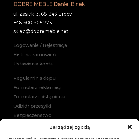
DOBRE MEBLE Daniel Binek
ul. Zasieki 3, 68-343 Brody
+48 600 905 773
sklep@dobremeble.net
Logowanie / Rejestracja
Historia zamówień
Ustawienia konta
Regulamin sklepu
Formularz reklamacji
Formularz odstąpienia
Odbiór przesyłki
Bezpieczeństwo
Polityka prywatności
Zarządzaj zgodą
Polityka cookies
Aby zapewnić jak najlepsze wrażenia, korzystamy z technologii,