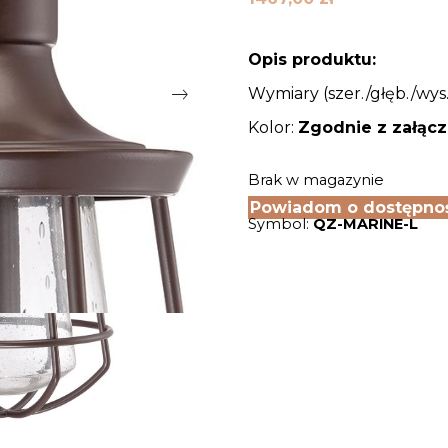
Opis produktu:
Wymiary (szer./głęb./wys.
Kolor:
Zgodnie z załąc
Brak w magazynie
Powiadom o dostępno
Symbol:
QZ-MARINE-L