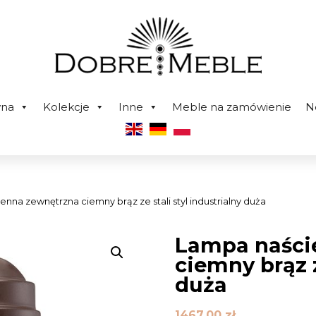
wna
Kolekcje
Inne
Meble na zamówienie
N
nna zewnętrzna ciemny brąz ze stali styl industrialny duża
Lampa naści
ciemny brąz z
duża
1467,00
zł