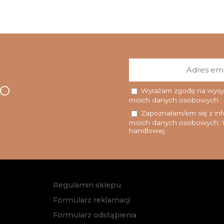
go
Wyrażam zgodę na wysyłk
moich danych osobowych
Zapoznałam/em się z info
moich danych osobowych. W
handlowej.
Regulamin sklepu
Formularz reklamacji
Formularz odstąpienia