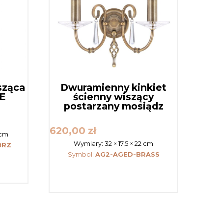
sząca
Dwuramienny kinkiet
E
ścienny wiszący
postarzany mosiądz
620,00
zł
 cm
Wymiary:
32 × 17,5 × 22 cm
BRZ
Symbol:
AG2-AGED-BRASS