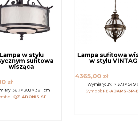
Lampa w stylu
Lampa sufitowa wi
sycznym sufitowa
w stylu VINTAG
wisząca
4365,00
zł
00
zł
Wymiary:
37,1 × 37,1 × 54,9
miary:
38,1 × 38,1 × 38,1 cm
Symbol:
FE-ADAMS-3P-
ymbol:
QZ-ADONIS-SF