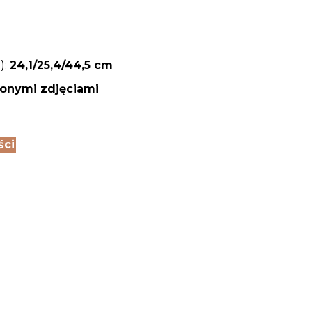
):
24,1/25,4
/44,5 cm
zonymi zdjęciami
ści