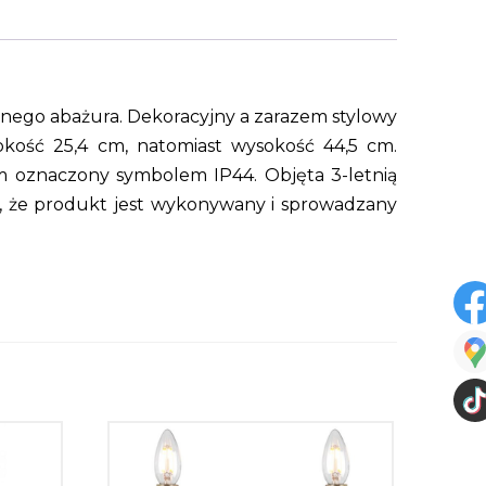
cznego abażura. Dekoracyjny a zarazem stylowy
okość 25,4 cm, natomiast wysokość 44,5 cm.
m oznaczony symbolem IP44. Objęta 3-letnią
m, że produkt jest wykonywany i sprowadzany