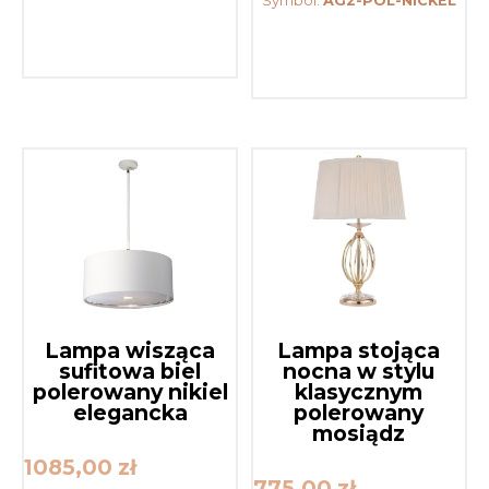
Symbol:
AG2-POL-NICKEL
Lampa wisząca
Lampa stojąca
sufitowa biel
nocna w stylu
polerowany nikiel
klasycznym
elegancka
polerowany
mosiądz
1085,00
zł
775,00
zł