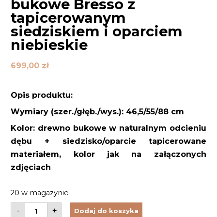
bukowe Bresso z
tapicerowanym
siedziskiem i oparciem
niebieskie
699,00
zł
Opis produktu:
Wymiary (szer./głęb./wys.): 46,5/55/88 cm
Kolor: drewno bukowe w naturalnym odcieniu
dębu + siedzisko/oparcie tapicerowane
materiałem, kolor jak na załączonych
zdjęciach
20 w magazynie
ilość
-
+
Dodaj do koszyka
Krzesło