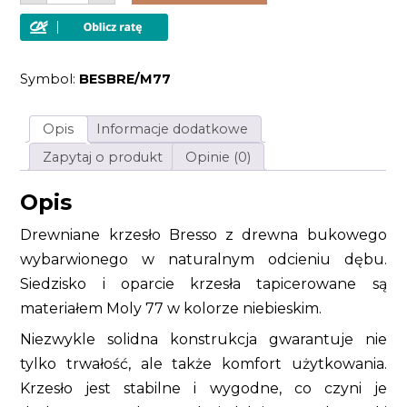
drewniane
bukowe
Bresso
z
tapicerowanym
Symbol:
BESBRE/M77
siedziskiem
i
oparciem
niebieskie
Opis
Informacje dodatkowe
Zapytaj o produkt
Opinie (0)
Opis
Drewniane krzesło Bresso z drewna bukowego
wybarwionego w naturalnym odcieniu dębu.
Siedzisko i oparcie krzesła tapicerowane są
materiałem Moly 77 w kolorze niebieskim.
Niezwykle solidna konstrukcja gwarantuje nie
tylko trwałość, ale także komfort użytkowania.
Krzesło jest stabilne i wygodne, co czyni je