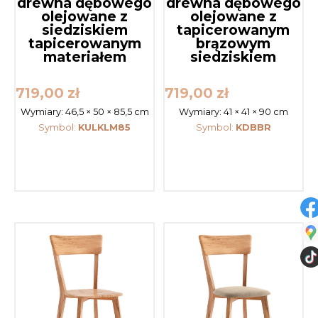
drewna dębowego
drewna dębowego
olejowane z
olejowane z
siedziskiem
tapicerowanym
tapicerowanym
brązowym
materiałem
siedziskiem
719,00
zł
719,00
zł
Wymiary:
46,5 × 50 × 85,5 cm
Wymiary:
41 × 41 × 90 cm
Symbol:
KULKLM85
Symbol:
KDBBR