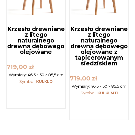
Krzesło drewniane
Krzesło drewniane
z litego
z litego
naturalnego
naturalnego
drewna dębowego
drewna dębowego
olejowane
olejowane z
tapicerowanym
siedziskiem
719,00
zł
Wymiary:
46,5 × 50 × 85,5 cm
719,00
zł
Symbol:
KULKLD
Wymiary:
46,5 × 50 × 85,5 cm
Symbol:
KULKLM11