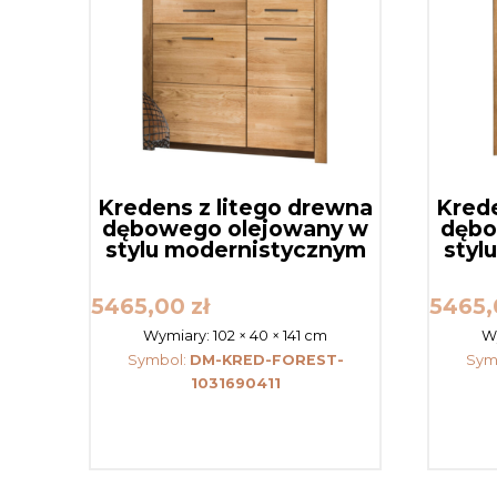
Kredens z litego drewna
Krede
dębowego olejowany w
dębo
stylu modernistycznym
styl
5465,00
zł
5465
Wymiary:
102 × 40 × 141 cm
W
Symbol:
DM-KRED-FOREST-
Sym
1031690411