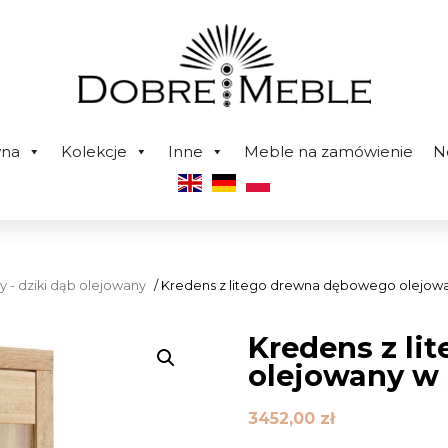
wna
Kolekcje
Inne
Meble na zamówienie
N
y - dziki dąb olejowany
/ Kredens z litego drewna dębowego olejow
Kredens z l
olejowany w
3452,00
zł