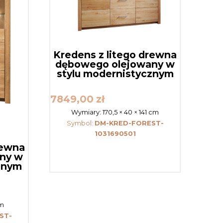
Kredens z litego drewna
dębowego olejowany w
stylu modernistycznym
7849,00
zł
Wymiary:
170,5 × 40 × 141 cm
Symbol:
DM-KRED-FOREST-
1031690501
rewna
ny w
znym
cm
ST-