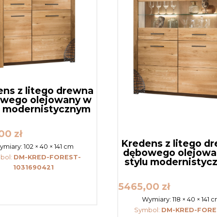
ns z litego drewna
wego olejowany w
u modernistycznym
,00
zł
Kredens z litego d
ymiary:
102 × 40 × 141 cm
dębowego olejowa
bol:
DM-KRED-FOREST-
stylu modernistyc
1031690421
5465,00
zł
Wymiary:
118 × 40 × 141 
Symbol:
DM-KRED-FORE