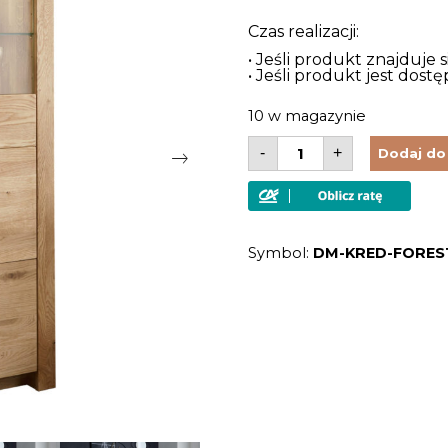
Czas realizacji:
• Jeśli produkt znajduje 
• Jeśli produkt jest dos
10 w magazynie
ilość
-
+
Dodaj do
Kredens
z
litego
drewna
dębowego
olejowany
Symbol:
DM-KRED-FOREST
w
stylu
modernistycznym