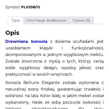
fińska
Symbol:
PL035B/O
kolor
biały
z
2
Opis
Informacje dodatkowe
Opinie (0)
szufladami
z
orzechowym
Opis
blatem
Drewniana konsola
z dwiema szufladami jest
uosobieniem klasyki i funkcjonalności,
skomponowanymi w jednym wyjątkowym meblu.
Została stworzona z myślą o tych, którzy cenią
sobie wyjątkowy design, wysoką jakość oraz
praktyczność w swoich wnętrzach.
Konsola Belluno Elegante została wykonana z
naturalnej sosny fińskiej, gwarantując trwałość i
solidność na lata. Kolor biały, w jakim mebel został
wybarwiony, niesie ze sobą poczucie świeżości i
lekkości, charakterystyczne dla stylu