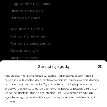
Logowanie / Rejestracja
Historia zamówień
Ustawienia konta
Regulamin sklepu
Formularz reklamacji
Formularz odstąpienia
Odbiór przesyłki
Bezpieczeństwo
Polityka prywatności
Zarządzaj zgodą
Polityka cookies
Aby zapewnić jak najlepsze wrażenia, korzystamy z technologii,
Zakup na raty
takich jak pliki cookie, do przechowywania i/lub uzyskiwania dostępu
do informacji o urządzeniu. Zgoda na te technologie pozwoli nam
Kontakt
przetwarzać dane, takie jak zachowanie podczas przeglądania lub
unikalne identyfikatory na tej stronie. Brak wyrażenia zgody lub
wycofanie zgody może niekorzystnie wpłynąć na niektóre cechy i
funkcje.