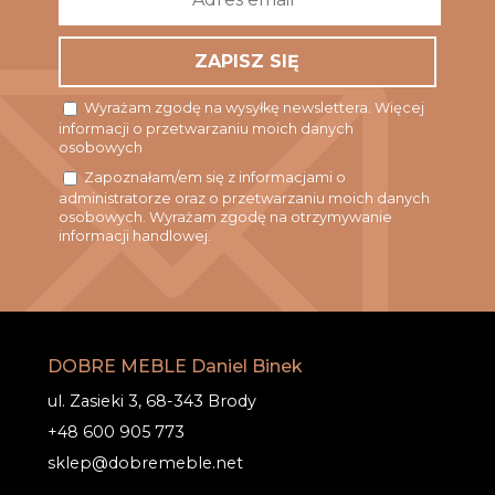
email
*
Wyrażam zgodę na wysyłkę newslettera. Więcej
informacji o przetwarzaniu moich danych
osobowych
Zapoznałam/em się z informacjami o
administratorze oraz o przetwarzaniu moich danych
osobowych. Wyrażam zgodę na otrzymywanie
informacji handlowej.
DOBRE MEBLE Daniel Binek
ul. Zasieki 3, 68-343 Brody
+48 600 905 773
sklep@dobremeble.net