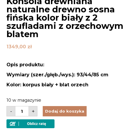
Konsola drewniana
naturalne drewno sosna
fińska kolor biały z 2
szufladami z orzechowym
blatem
1349,00
zł
Opis produktu:
Wymiary (szer./głęb./wys.): 93/44/85 cm
Kolor: korpus biały + blat orzech
10 w magazynie
ilość
-
+
Dodaj do koszyka
Konsola
drewniana
naturalne
drewno
sosna