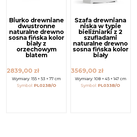
Biurko drewniane
Szafa drewniana
dwustronne
niska w typie
naturalne drewno
bieliźniarki z 2
sosna fińska kolor
szufladami
biały z
naturalne drewno
orzechowym
sosna fińska kolor
blatem
biały
2839,00
zł
3569,00
zł
Wymiary:
155 × 53 × 77 cm
Wymiary:
108 × 45 × 147 cm
Symbol:
PL023B/O
Symbol:
PL033B/O