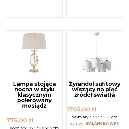
Lampa stojąca
Żyrandol sufitowy
nocna w stylu
wiszący na pięć
klasycznym
źródeł światła
polerowany
mosiądz
1705,00
zł
Wymiary:
53 × 53 × 25 cm
775,00
zł
Symbol:
BALANCE5-WPN
Wymiary:
36 × 36 × 56,5 cm