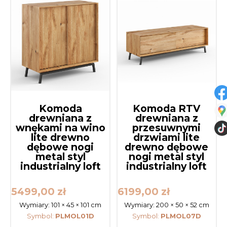
Komoda
Komoda RTV
drewniana z
drewniana z
wnękami na wino
przesuwnymi
lite drewno
drzwiami lite
dębowe nogi
drewno dębowe
metal styl
nogi metal styl
industrialny loft
industrialny loft
5499,00
zł
6199,00
zł
Wymiary:
101 × 45 × 101 cm
Wymiary:
200 × 50 × 52 cm
Symbol:
PLMOL01D
Symbol:
PLMOL07D