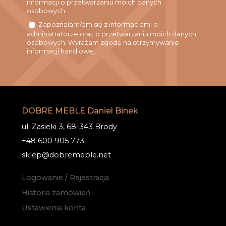
informacji o przetwarzaniu moich danych
osobowych
Zapoznałam/em się z informacjami o
administratorze oraz o przetwarzaniu moich danych
osobowych. Wyrażam zgodę na otrzymywanie
informacji handlowej.
DOBRE MEBLE Daniel Binek
ul. Zasieki 3, 68-343 Brody
+48 600 905 773
sklep@dobremeble.net
Logowanie / Rejestracja
Historia zamówień
Ustawienia konta