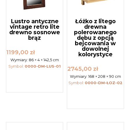
Lustro antyczne
Łóżko z litego
vintage retro lite
drewna
drewno sosnowe
polerowanego
brąz
dębu z opcją
bejcowania w
dowolnej
1199,00
zł
kolorystyce
Wymiary:
86 × 4 × 142,5 cm
Symbol:
0000-DM-LUS-01
2745,00
zł
Wymiary:
168 × 208 × 90 cm
Symbol:
0000-DM-ŁOZ-02