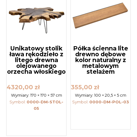
Unikatowy stolik
Półka ścienna lite
ława rękodzieło z
drewno dębowe
litego drewna
kolor naturalny z
olejowanego
metalowym
orzecha włoskiego
stelażem
4320,00
zł
355,00
zł
Wymiary:
170 × 170 × 57 cm
Wymiary:
100 × 20,5 × 5 cm
Symbol:
0000-DM-STOL-
Symbol:
0000-DM-POL-03
05