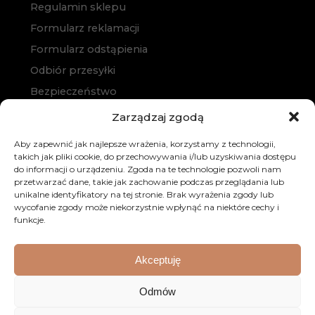
Regulamin sklepu
Formularz reklamacji
Formularz odstąpienia
Odbiór przesyłki
Bezpieczeństwo
Polityka prywatności
Zarządzaj zgodą
Polityka cookies
Aby zapewnić jak najlepsze wrażenia, korzystamy z technologii,
Zakup na raty
takich jak pliki cookie, do przechowywania i/lub uzyskiwania dostępu
do informacji o urządzeniu. Zgoda na te technologie pozwoli nam
Kontakt
przetwarzać dane, takie jak zachowanie podczas przeglądania lub
unikalne identyfikatory na tej stronie. Brak wyrażenia zgody lub
wycofanie zgody może niekorzystnie wpłynąć na niektóre cechy i
funkcje.
Akceptuję
© 2026 Dobre Meble. Wszystkie prawa zastrzeżone.
Odmów
Realizacja:
KULIKOWSKI-IT.pl
Strony internetowe