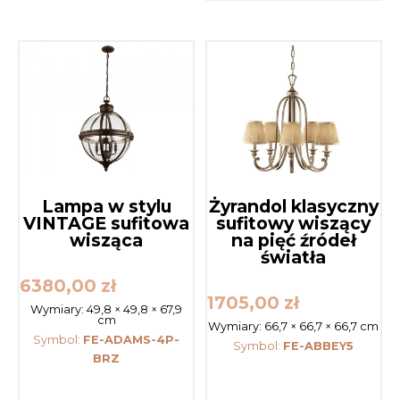
Lampa w stylu
Żyrandol klasyczny
VINTAGE sufitowa
sufitowy wiszący
wisząca
na pięć źródeł
światła
6380,00
zł
1705,00
zł
Wymiary:
49,8 × 49,8 × 67,9
cm
Wymiary:
66,7 × 66,7 × 66,7 cm
Symbol:
FE-ADAMS-4P-
Symbol:
FE-ABBEY5
BRZ