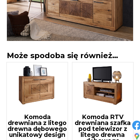
Może spodoba się również…
Komoda
Komoda RTV
drewniana z litego
drewniana szafka
drewna dębowego
pod telewizor z
unikatowy design
litego drewna