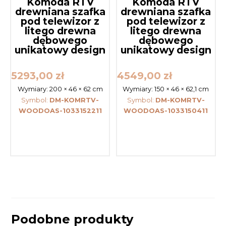
Komoda RTV
Komoda RTV
drewniana szafka
drewniana szafka
pod telewizor z
pod telewizor z
litego drewna
litego drewna
dębowego
dębowego
unikatowy design
unikatowy design
5293,00
zł
4549,00
zł
Wymiary:
200 × 46 × 62 cm
Wymiary:
150 × 46 × 62,1 cm
Symbol:
DM-KOMRTV-
Symbol:
DM-KOMRTV-
WOODOAS-1033152211
WOODOAS-1033150411
Podobne produkty