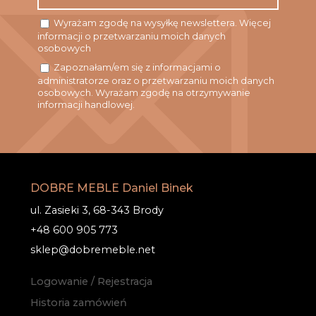
Wyrażam zgodę na wysyłkę newslettera. Więcej
informacji o przetwarzaniu moich danych
osobowych
Zapoznałam/em się z informacjami o
administratorze oraz o przetwarzaniu moich danych
osobowych. Wyrażam zgodę na otrzymywanie
informacji handlowej.
DOBRE MEBLE Daniel Binek
ul. Zasieki 3, 68-343 Brody
+48 600 905 773
sklep@dobremeble.net
Logowanie / Rejestracja
Historia zamówień