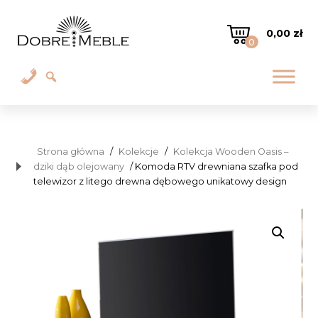
0,00
zł
0
Strona główna
/
Kolekcje
/
Kolekcja Wooden Oasis –
dziki dąb olejowany
/ Komoda RTV drewniana szafka pod
telewizor z litego drewna dębowego unikatowy design