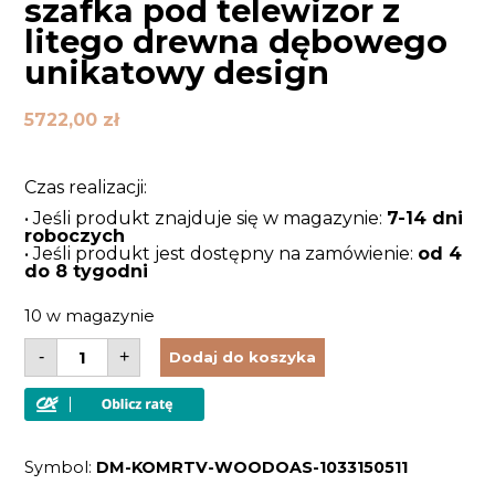
szafka pod telewizor z
litego drewna dębowego
unikatowy design
5722,00
zł
Czas realizacji:
• Jeśli produkt znajduje się w magazynie:
7-14 dni
roboczych
• Jeśli produkt jest dostępny na zamówienie:
od 4
do 8 tygodni
10 w magazynie
ilość
-
+
Dodaj do koszyka
Komoda
RTV
drewniana
szafka
pod
telewizor
Symbol:
DM-KOMRTV-WOODOAS-1033150511
z
litego