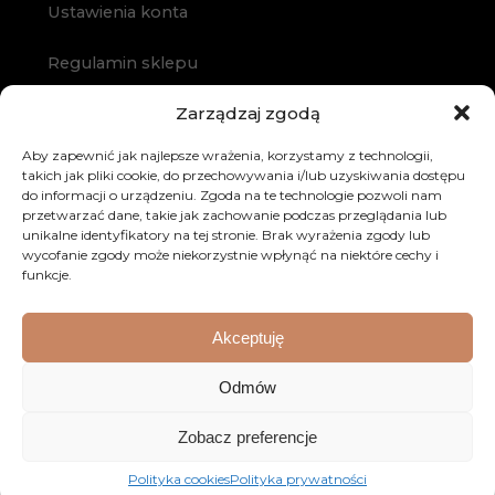
Ustawienia konta
Regulamin sklepu
Formularz reklamacji
Zarządzaj zgodą
Formularz odstąpienia
Aby zapewnić jak najlepsze wrażenia, korzystamy z technologii,
Odbiór przesyłki
takich jak pliki cookie, do przechowywania i/lub uzyskiwania dostępu
Bezpieczeństwo
do informacji o urządzeniu. Zgoda na te technologie pozwoli nam
przetwarzać dane, takie jak zachowanie podczas przeglądania lub
Polityka prywatności
unikalne identyfikatory na tej stronie. Brak wyrażenia zgody lub
wycofanie zgody może niekorzystnie wpłynąć na niektóre cechy i
Polityka cookies
funkcje.
Zakup na raty
Kontakt
Akceptuję
Odmów
Zobacz preferencje
Polityka cookies
Polityka prywatności