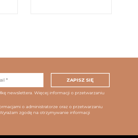
Adres
email
*
ę newslettera. Więcej informacji o przetwarzaniu
rmacjami o administratorze oraz o przetwarzaniu
yrażam zgodę na otrzymywanie informacji