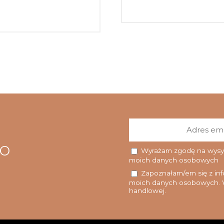
go
Wyrażam zgodę na wysyłk
moich danych osobowych
Zapoznałam/em się z info
moich danych osobowych. W
handlowej.