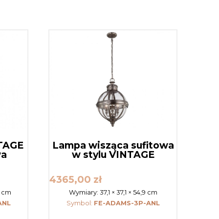
NTAGE
Lampa wisząca sufitowa
wa
w stylu VINTAGE
4365,00
zł
9 cm
Wymiary:
37,1 × 37,1 × 54,9 cm
ANL
Symbol:
FE-ADAMS-3P-ANL