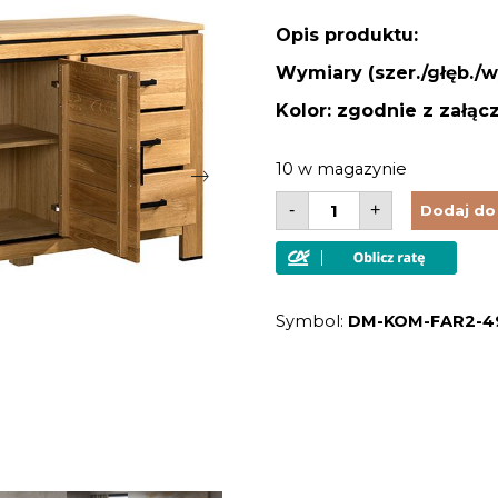
Opis produktu:
Wymiary (szer./głęb./w
Kolor: zgodnie z załąc
10 w magazynie
ilość
-
+
Dodaj do
Komoda
drewniana
lite
drewno
dąb
sęczny
Symbol:
DM-KOM-FAR2-4
olej
natura