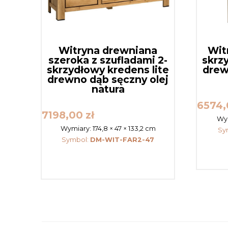
Witryna drewniana
Wit
szeroka z szufladami 2-
skrz
skrzydłowy kredens lite
drew
drewno dąb sęczny olej
natura
6574
7198,00
zł
Wy
Wymiary:
174,8 × 47 × 133,2 cm
Sy
Symbol:
DM-WIT-FAR2-47