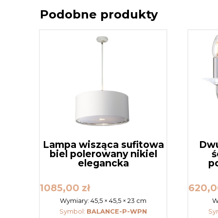
Podobne produkty
Lampa wisząca sufitowa
Dwu
biel polerowany nikiel
ś
elegancka
p
1085,00
zł
620,
Wymiary:
45,5 × 45,5 × 23 cm
W
Symbol:
BALANCE-P-WPN
Sy