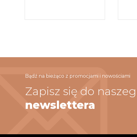
Bądź na bieżąco z promocjami i nowościami
Zapisz się do nasze
newslettera