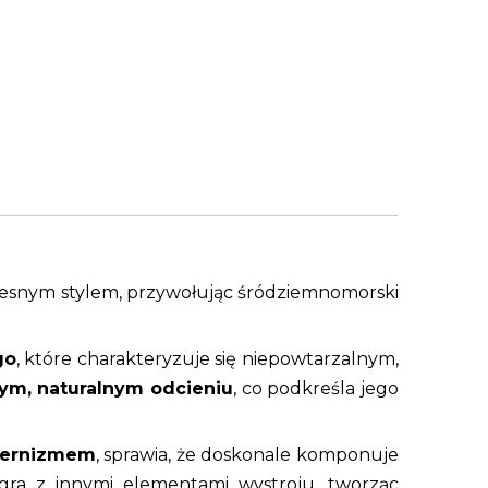
zesnym stylem, przywołując śródziemnomorski
go
, które charakteryzuje się niepowtarzalnym,
ym, naturalnym odcieniu
, co podkreśla jego
dernizmem
, sprawia, że doskonale komponuje
gra z innymi elementami wystroju, tworząc