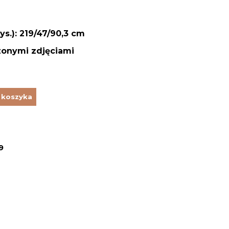
ys.): 219/47/90,3 cm
zonymi zdjęciami
 koszyka
9