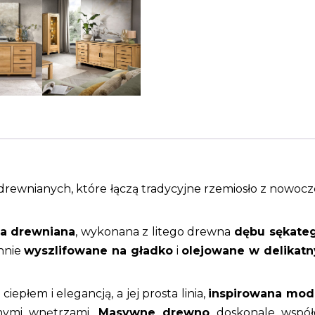
rewnianych, które łączą tradycyjne rzemiosło z nowoc
a drewniana
, wykonana z litego drewna
dębu sękate
nnie
wyszlifowane na gładko
i
olejowane w delikatn
iepłem i elegancją, a jej prosta linia,
inspirowana mo
znymi wnętrzami.
Masywne drewno
doskonale współ