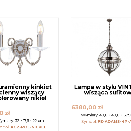
ramienny kinkiet
Lampa w stylu VI
cienny wiszący
wisząca sufito
olerowany nikiel
6380,00
zł
00
zł
Wymiary:
49,8 × 49,8 × 67,
ymiary:
32 × 17,5 × 22 cm
Symbol:
FE-ADAMS-4P-
mbol:
AG2-POL-NICKEL