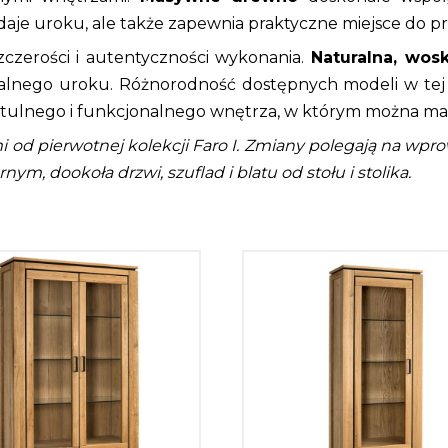
dodaje uroku, ale także zapewnia praktyczne miejsce d
zczerości i autentyczności wykonania.
Naturalna, wos
nego uroku. Różnorodność dostępnych modeli w tej k
ytulnego i funkcjonalnego wnętrza, w którym można mak
alami od pierwotnej kolekcji Faro I. Zmiany polegają na w
nym, dookoła drzwi, szuflad i blatu od stołu i stolika.