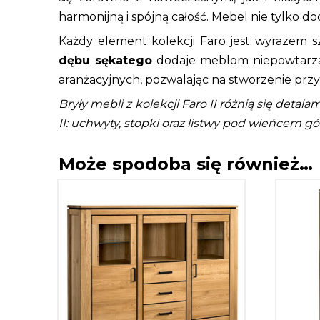
harmonijną i spójną całość. Mebel nie tylko 
Każdy element kolekcji Faro jest wyrazem s
dębu sękatego
dodaje meblom niepowtarzal
aranżacyjnych, pozwalając na stworzenie prz
Bryły mebli z kolekcji Faro II różnią się det
II: uchwyty, stopki oraz listwy pod wieńcem gór
Może spodoba się również…