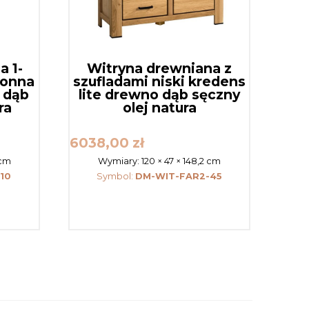
a 1-
Witryna drewniana z
ronna
szufladami niski kredens
 dąb
lite drewno dąb sęczny
ra
olej natura
6038,00
zł
 cm
Wymiary:
120 × 47 × 148,2 cm
10
Symbol:
DM-WIT-FAR2-45