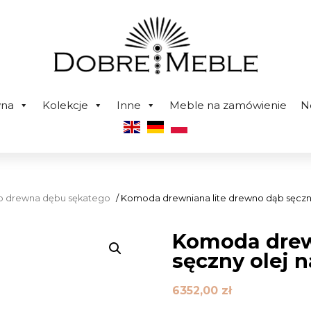
wna
Kolekcje
Inne
Meble na zamówienie
N
tego drewna dębu sękatego
/ Komoda drewniana lite drewno dąb sęczny
Komoda drew
sęczny olej n
6352,00
zł