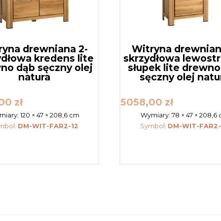
ryna drewniana 2-
Witryna drewnian
ydłowa kredens lite
skrzydłowa lewost
no dąb sęczny olej
słupek lite drewno
natura
sęczny olej natu
,00
zł
5058,00
zł
miary:
120 × 47 × 208,6 cm
Wymiary:
78 × 47 × 208,6
mbol:
DM-WIT-FAR2-12
Symbol:
DM-WIT-FAR2-