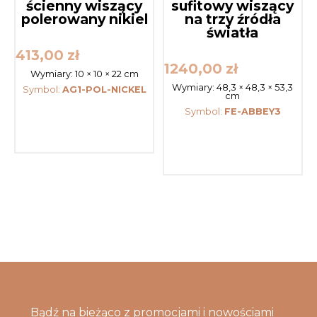
ścienny wiszący
sufitowy wiszący
polerowany nikiel
na trzy źródła
światła
413,00
zł
1240,00
zł
Wymiary:
10 × 10 × 22 cm
Wymiary:
48,3 × 48,3 × 53,3
Symbol:
AG1-POL-NICKEL
cm
Symbol:
FE-ABBEY3
Bądź na bieżąco z promocjami i nowościami