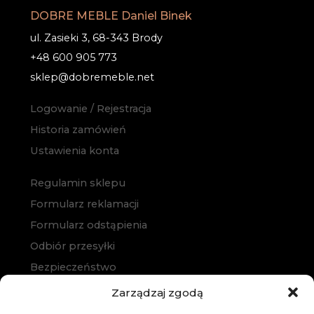
DOBRE MEBLE Daniel Binek
ul. Zasieki 3, 68-343 Brody
+48 600 905 773
sklep@dobremeble.net
Logowanie / Rejestracja
Historia zamówień
Ustawienia konta
Regulamin sklepu
Formularz reklamacji
Formularz odstąpienia
Odbiór przesyłki
Bezpieczeństwo
Polityka prywatności
Zarządzaj zgodą
Polityka cookies