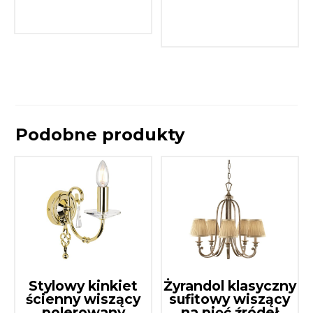
Podobne produkty
Stylowy kinkiet
Żyrandol klasyczny
ścienny wiszący
sufitowy wiszący
polerowany
na pięć źródeł