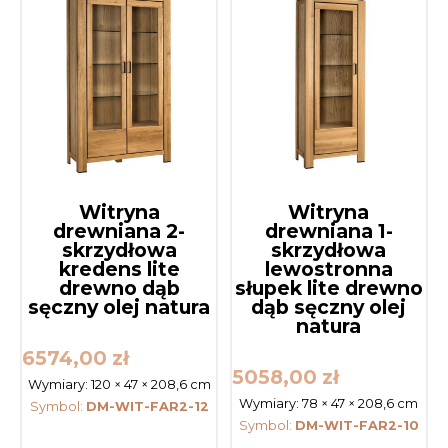
Witryna
Witryna
drewniana 2-
drewniana 1-
skrzydłowa
skrzydłowa
kredens lite
lewostronna
drewno dąb
słupek lite drewno
sęczny olej natura
dąb sęczny olej
natura
6574,00
zł
5058,00
zł
Wymiary:
120 × 47 × 208,6 cm
Wymiary:
78 × 47 × 208,6 cm
Symbol:
DM-WIT-FAR2-12
Symbol:
DM-WIT-FAR2-10