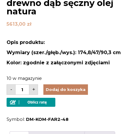
drewno dąb sęczny olej
natura
5613,00
zł
Opis produktu:
Wymiary (szer./głęb./wys.): 174,8/47/90,3 cm
Kolor: zgodnie z załączonymi zdjęciami
10 w magazynie
ilość
-
+
Dodaj do koszyka
Komoda
drewniana
lite
drewno
dąb
sęczny
Symbol:
DM-KOM-FAR2-48
olej
natura