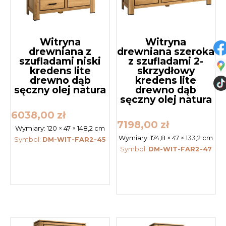
Witryna
Witryna
drewniana z
drewniana szeroka
szufladami niski
z szufladami 2-
kredens lite
skrzydłowy
drewno dąb
kredens lite
sęczny olej natura
drewno dąb
sęczny olej natura
6038,00
zł
7198,00
zł
Wymiary:
120 × 47 × 148,2 cm
Wymiary:
174,8 × 47 × 133,2 cm
Symbol:
DM-WIT-FAR2-45
Symbol:
DM-WIT-FAR2-47