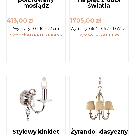
mosiądz
światła
413,00
zł
1705,00
zł
Wymiary:
10 × 10 × 22 cm
Wymiary:
66,7 × 66,7 × 66,7 cm
Symbol:
AG1-POL-BRASS
Symbol:
FE-ABBEY5
Stylowy kinkiet
Żyrandol klasyczny