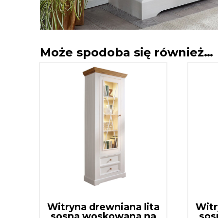
Może spodoba się również…
Witryna drewniana lita
Witr
sosna woskowana na
sos