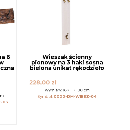
na 6
Wieszak ścienny
ów
pionowy na 3 haki sosna
yczna
bielona unikat rękodzieło
228,00
zł
Wymiary:
16 × 11 × 100 cm
 cm
Symbol:
0000-DM-WIESZ-04
Z-03