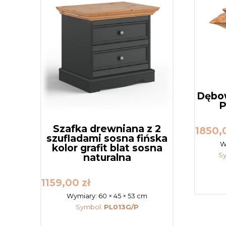
Dębow
P
Szafka drewniana z 2
1850
szufladami sosna fińska
W
kolor grafit blat sosna
naturalna
S
1159,00
zł
Wymiary:
60 × 45 × 53 cm
Symbol:
PL013G/P