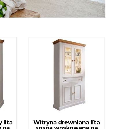
 lita
Witryna drewniana lita
 na
sosna woskowana na