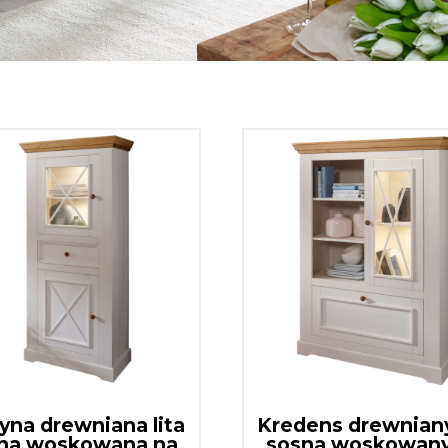
yna drewniana lita
Kredens drewniany
na woskowana na
sosna woskowany