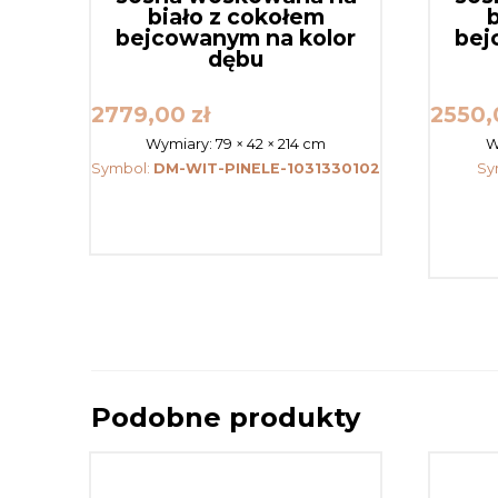
biało z cokołem
bejcowanym na kolor
bej
dębu
2779,00
zł
2550
Wymiary:
79 × 42 × 214 cm
W
Symbol:
DM-WIT-PINELE-1031330102
Sy
Podobne produkty