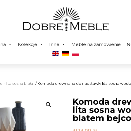
wna
Kolekcje
Inne
Meble na zamówienie
N
 - lita sosna biała
/ Komoda drewniana do nadstawki lita sosna wosk
Komoda drew
lita sosna w
blatem bejc
3123,00
zł