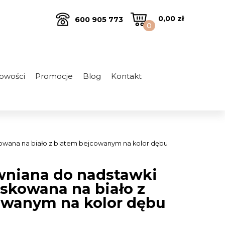
0,00
zł
600 905 773
0
owości
Promocje
Blog
Kontakt
owana na biało z blatem bejcowanym na kolor dębu
niana do nadstawki
oskowana na biało z
owanym na kolor dębu