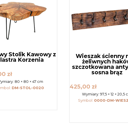
y Stolik Kawowy z
Wieszak ścienny 
lastra Korzenia
żeliwnych hak
szczotkowana ant
sosna brąz
,00
zł
ymiary:
80 × 80 × 47 cm
425,00
zł
ymbol:
DM-STOL-0020
Wymiary:
97,5 × 12 × 20,5
Symbol:
0000-DM-WIES