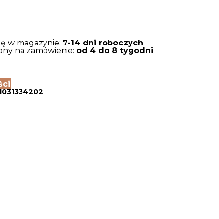
się w magazynie:
7-14 dni roboczych
tępny na zamówienie:
od 4 do 8 tygodni
ści
1031334202