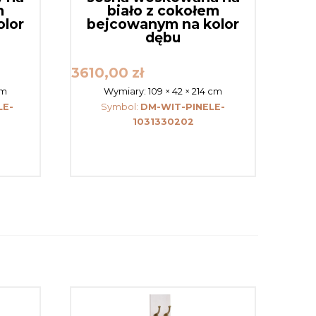
m
biało z cokołem
olor
bejcowanym na kolor
dębu
3610,00
zł
cm
Wymiary:
109 × 42 × 214 cm
LE-
Symbol:
DM-WIT-PINELE-
1031330202