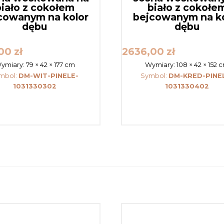
biało z cokołem
biało z cokołe
cowanym na kolor
bejcowanym na k
dębu
dębu
,00
zł
2636,00
zł
ymiary:
79 × 42 × 177 cm
Wymiary:
108 × 42 × 152 
mbol:
DM-WIT-PINELE-
Symbol:
DM-KRED-PINE
1031330302
1031330402