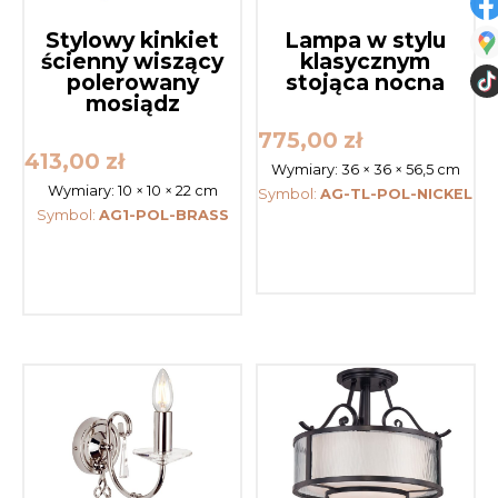
Stylowy kinkiet
Lampa w stylu
ścienny wiszący
klasycznym
polerowany
stojąca nocna
mosiądz
775,00
zł
413,00
zł
Wymiary:
36 × 36 × 56,5 cm
Wymiary:
10 × 10 × 22 cm
Symbol:
AG-TL-POL-NICKEL
Symbol:
AG1-POL-BRASS