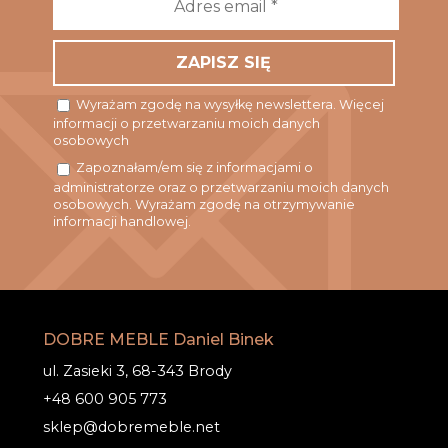
email
*
Wyrażam zgodę na wysyłkę newslettera. Więcej
informacji o przetwarzaniu moich danych
osobowych
Zapoznałam/em się z informacjami o
administratorze oraz o przetwarzaniu moich danych
osobowych. Wyrażam zgodę na otrzymywanie
informacji handlowej.
DOBRE MEBLE Daniel Binek
ul. Zasieki 3, 68-343 Brody
+48 600 905 773
sklep@dobremeble.net