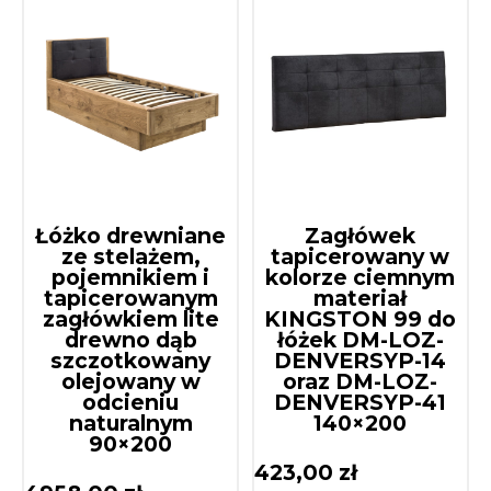
Łóżko drewniane
Zagłówek
ze stelażem,
tapicerowany w
pojemnikiem i
kolorze ciemnym
tapicerowanym
materiał
zagłówkiem lite
KINGSTON 99 do
drewno dąb
łóżek DM-LOZ-
szczotkowany
DENVERSYP-14
olejowany w
oraz DM-LOZ-
odcieniu
DENVERSYP-41
naturalnym
140×200
90×200
423,00
zł