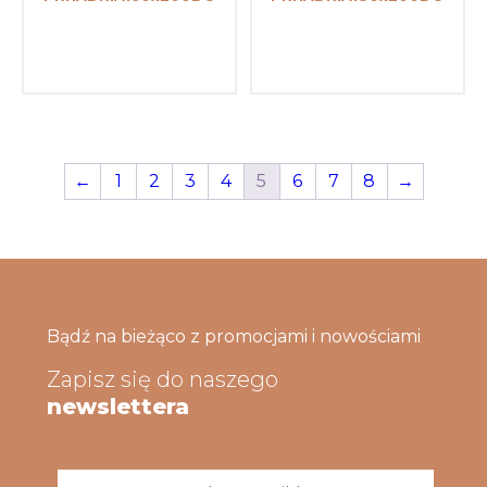
←
1
2
3
4
5
6
7
8
→
Bądź na bieżąco z promocjami i nowościami
Zapisz się do naszego
newslettera
Adres