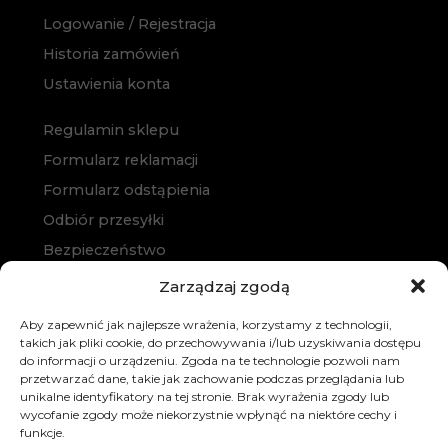
Logowanie / Rejestracja
Historia zamówień
Ustawienia konta
Regulamin sklepu
Formularz reklamacji
Formularz odstąpienia
Odbiór przesyłki
Bezpieczeństwo
Polityka prywatności
Zarządzaj zgodą
Polityka cookies
Aby zapewnić jak najlepsze wrażenia, korzystamy z technologii,
Zakup na raty
takich jak pliki cookie, do przechowywania i/lub uzyskiwania dostępu
do informacji o urządzeniu. Zgoda na te technologie pozwoli nam
Kontakt
przetwarzać dane, takie jak zachowanie podczas przeglądania lub
unikalne identyfikatory na tej stronie. Brak wyrażenia zgody lub
wycofanie zgody może niekorzystnie wpłynąć na niektóre cechy i
funkcje.