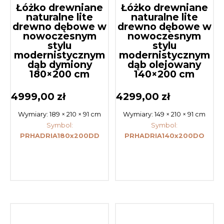
Łóżko drewniane
Łóżko drewniane
naturalne lite
naturalne lite
drewno dębowe w
drewno dębowe w
nowoczesnym
nowoczesnym
stylu
stylu
modernistycznym
modernistycznym
dąb dymiony
dąb olejowany
180×200 cm
140×200 cm
4999,00
zł
4299,00
zł
Wymiary:
189 × 210 × 91 cm
Wymiary:
149 × 210 × 91 cm
Symbol:
Symbol:
PRHADRIA180x200DD
PRHADRIA140x200DO