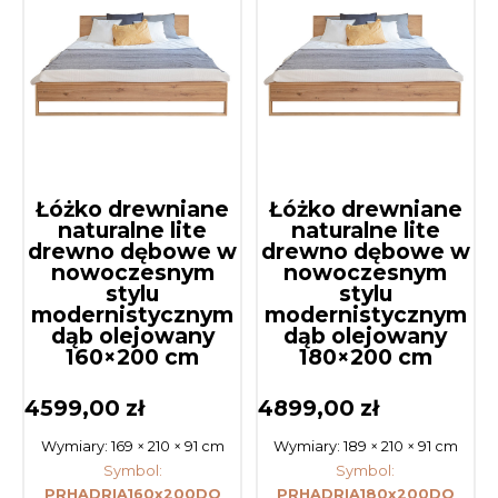
Łóżko drewniane
Łóżko drewniane
naturalne lite
naturalne lite
drewno dębowe w
drewno dębowe w
nowoczesnym
nowoczesnym
stylu
stylu
modernistycznym
modernistycznym
dąb olejowany
dąb olejowany
160×200 cm
180×200 cm
4599,00
zł
4899,00
zł
Wymiary:
169 × 210 × 91 cm
Wymiary:
189 × 210 × 91 cm
Symbol:
Symbol:
PRHADRIA160x200DO
PRHADRIA180x200DO