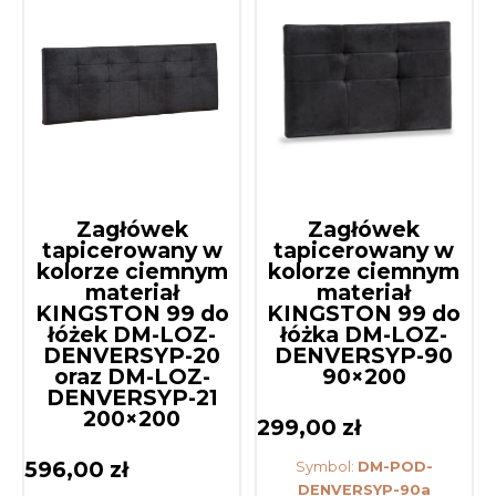
Zagłówek
Zagłówek
tapicerowany w
tapicerowany w
kolorze ciemnym
kolorze ciemnym
materiał
materiał
KINGSTON 99 do
KINGSTON 99 do
łóżek DM-LOZ-
łóżka DM-LOZ-
DENVERSYP-20
DENVERSYP-90
oraz DM-LOZ-
90×200
DENVERSYP-21
200×200
299,00
zł
596,00
zł
Symbol:
DM-POD-
DENVERSYP-90a