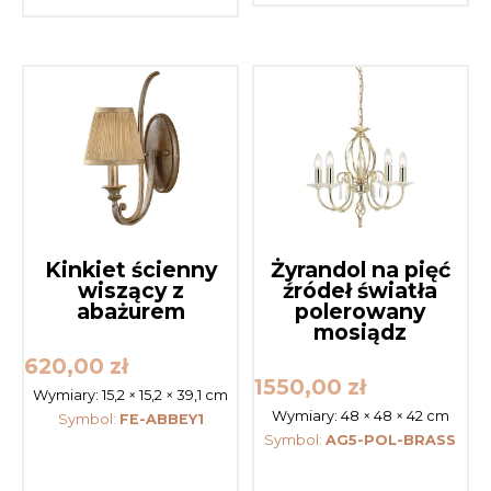
Kinkiet ścienny
Żyrandol na pięć
wiszący z
źródeł światła
abażurem
polerowany
mosiądz
620,00
zł
1550,00
zł
Wymiary:
15,2 × 15,2 × 39,1 cm
Wymiary:
48 × 48 × 42 cm
Symbol:
FE-ABBEY1
Symbol:
AG5-POL-BRASS