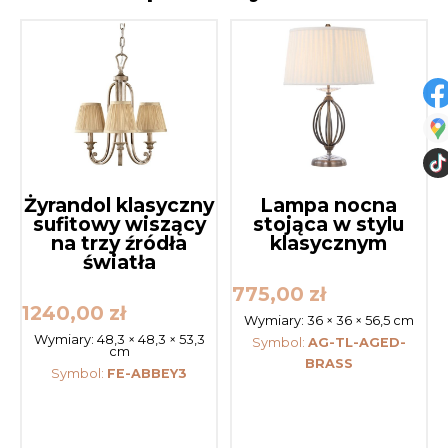
Żyrandol klasyczny
Lampa nocna
sufitowy wiszący
stojąca w stylu
na trzy źródła
klasycznym
światła
775,00
zł
1240,00
zł
Wymiary:
36 × 36 × 56,5 cm
Wymiary:
48,3 × 48,3 × 53,3
Symbol:
AG-TL-AGED-
cm
BRASS
Symbol:
FE-ABBEY3