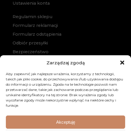
Ustawienia konta
Regulamin sklepu
Formularz reklamacji
Formularz odstąpienia
Odbiór przesyłki
Bezpieczeństwo
Polityka prywatności
Zarządzaj zgodą
Polityka cookies
Aby zapewnić jak najlepsze wrażenia, korzystamy z technologii,
Zakup na raty
takich jak pliki cookie, do przechowywania i/lub uzyskiwania dostępu
do informacji o urządzeniu. Zgoda na te technologie pozwoli nam
Kontakt
przetwarzać dane, takie jak zachowanie podczas przeglądania lub
unikalne identyfikatory na tej stronie. Brak wyrażenia zgody lub
wycofanie zgody może niekorzystnie wpłynąć na niektóre cechy i
funkcje.
Akceptuję