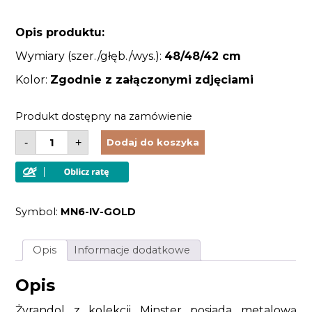
Opis produktu:
Wymiary (szer./głęb./wys.):
48/48
/42 cm
Kolor:
Zgodnie z załączonymi zdjęciami
Produkt dostępny na zamówienie
ilość
-
+
Dodaj do koszyka
Żyrandol
sześcioramienny
metaloplastyka
jasnokremowy
złoty
styl
Symbol:
MN6-IV-GOLD
Vintage
Opis
Informacje dodatkowe
Opis
Żyrandol z kolekcji Minster posiada metalową