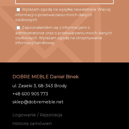
Wyrażam zgodę na wysyłkę newslettera. Więcej
informacji o przetwarzaniu moich danych
osobowych
Zapoznałam/em się z informacjami o
administratorze oraz o przetwarzaniu moich danych
osobowych. Wyrażam zgodę na otrzymywanie
informacji handlowej.
DOBRE MEBLE Daniel Binek
ul. Zasieki 3, 68-343 Brody
+48 600 905 773
sklep@dobremeble.net
Logowanie / Rejestracja
Historia zamówień