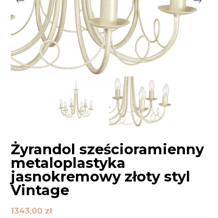
Żyrandol sześcioramienny
metaloplastyka
jasnokremowy złoty styl
Vintage
1343,00
zł