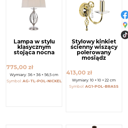
Lampa w stylu
Stylowy kinkiet
klasycznym
ścienny wiszący
stojąca nocna
polerowany
mosiądz
775,00
zł
413,00
zł
Wymiary:
36 × 36 × 56,5 cm
Wymiary:
10 × 10 × 22 cm
Symbol:
AG-TL-POL-NICKEL
Symbol:
AG1-POL-BRASS