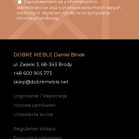
Zapoznałam/em się z informacjami o
administratorze oraz o przetwarzaniu moich danych
osobowych. Wyrażam zgodę na otrzymywanie
informacji handlowej.
DOBRE MEBLE Daniel Binek
ul. Zasieki 3, 68-343 Brody
+48 600 905 773
sklep@dobremeble.net
Logowanie / Rejestracja
Historia zamówień
Ustawienia konta
Regulamin sklepu
Formularz reklamacji