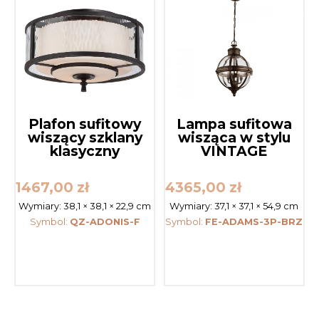
Plafon sufitowy
Lampa sufitowa
wiszący szklany
wisząca w stylu
klasyczny
VINTAGE
1467,00
zł
4365,00
zł
Wymiary:
38,1 × 38,1 × 22,9 cm
Wymiary:
37,1 × 37,1 × 54,9 cm
Symbol:
QZ-ADONIS-F
Symbol:
FE-ADAMS-3P-BRZ