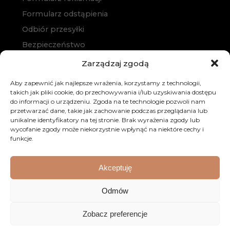
Formularz odstąpienia
Odbiór przesyłki
Bezpieczeństwo
Polityka prywatności
Zarządzaj zgodą
Polityka cookies
Aby zapewnić jak najlepsze wrażenia, korzystamy z technologii,
Zakup na raty
takich jak pliki cookie, do przechowywania i/lub uzyskiwania dostępu
do informacji o urządzeniu. Zgoda na te technologie pozwoli nam
Kontakt
przetwarzać dane, takie jak zachowanie podczas przeglądania lub
unikalne identyfikatory na tej stronie. Brak wyrażenia zgody lub
wycofanie zgody może niekorzystnie wpłynąć na niektóre cechy i
funkcje.
Akceptuję
Odmów
© 2026 Dobre Meble. Wszystkie prawa zastrzeżone.
Realizacja:
KULIKOWSKI-IT.pl
Strony internetowe
Zobacz preferencje
Szczecin