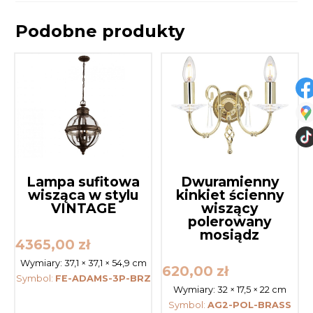
Podobne produkty
Lampa sufitowa
Dwuramienny
wisząca w stylu
kinkiet ścienny
VINTAGE
wiszący
polerowany
mosiądz
4365,00
zł
Wymiary:
37,1 × 37,1 × 54,9 cm
620,00
zł
Symbol:
FE-ADAMS-3P-BRZ
Wymiary:
32 × 17,5 × 22 cm
Symbol:
AG2-POL-BRASS