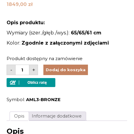
1849,00
zł
Opis produktu:
Wymiary (szer./głęb./wys.):
65/65
/61 cm
Kolor:
Zgodnie z załączonymi zdjęciami
Produkt dostępny na zamówienie
ilość
-
+
Dodaj do koszyka
Żyrandol
lampa
wisząca
z
kryształkami
brązowa
Symbol:
AML3-BRONZE
złota
metaloplastyka
luksusowa
3
Opis
Informacje dodatkowe
źródła
światła
Opis