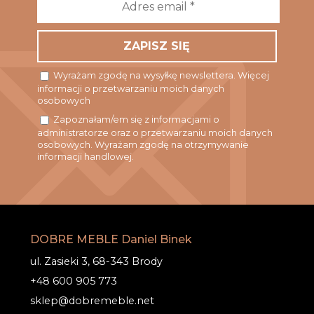
email
*
Wyrażam zgodę na wysyłkę newslettera. Więcej
informacji o przetwarzaniu moich danych
osobowych
Zapoznałam/em się z informacjami o
administratorze oraz o przetwarzaniu moich danych
osobowych. Wyrażam zgodę na otrzymywanie
informacji handlowej.
DOBRE MEBLE Daniel Binek
ul. Zasieki 3, 68-343 Brody
+48 600 905 773
sklep@dobremeble.net