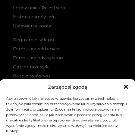
Logowanie / Rejestracja
Historia zamówień
Ustawienia konta
Regulamin sklepu
Formularz reklamacji
Formularz odstąpienia
Odbiór przesyłki
Bezpieczeństwo
Polityka prywatności
Zarządzaj zgodą
Polityka cookies
Aby zapewnić jak najlepsze wrażenia, korzystamy z technologii,
Zakup na raty
takich jak pliki cookie, do przechowywania i/lub uzyskiwania dostępu
do informacji o urządzeniu. Zgoda na te technologie pozwoli nam
Kontakt
przetwarzać dane, takie jak zachowanie podczas przeglądania lub
unikalne identyfikatory na tej stronie. Brak wyrażenia zgody lub
wycofanie zgody może niekorzystnie wpłynąć na niektóre cechy i
funkcje.