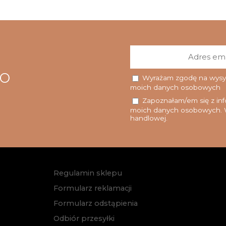
go
Wyrażam zgodę na wysyłk
moich danych osobowych
Zapoznałam/em się z info
moich danych osobowych. W
handlowej.
Regulamin sklepu
Formularz reklamacji
Formularz odstąpienia
Odbiór przesyłki