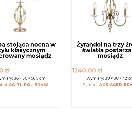
a stojąca nocna w
Żyrandol na trzy ź
tylu klasycznym
światła postarz
erowany mosiądz
mosiądz
00
zł
1240,00
zł
miary:
36 × 36 × 56,5 cm
Wymiary:
38 × 38 × 42 
bol:
AG-TL-POL-BRASS
Symbol:
AG3-AGED-BR