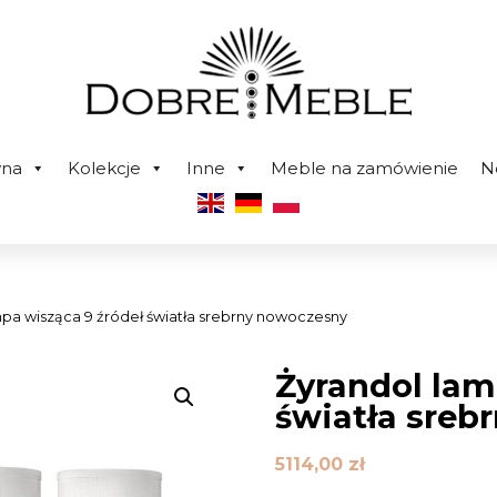
wna
Kolekcje
Inne
Meble na zamówienie
N
mpa wisząca 9 źródeł światła srebrny nowoczesny
Żyrandol lam
światła sreb
5114,00
zł