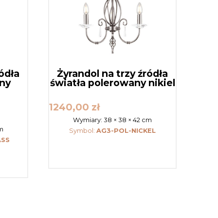
ródła
Żyrandol na trzy źródła
any
światła polerowany nikiel
1240,00
zł
Wymiary:
38 × 38 × 42 cm
cm
Symbol:
AG3-POL-NICKEL
ASS