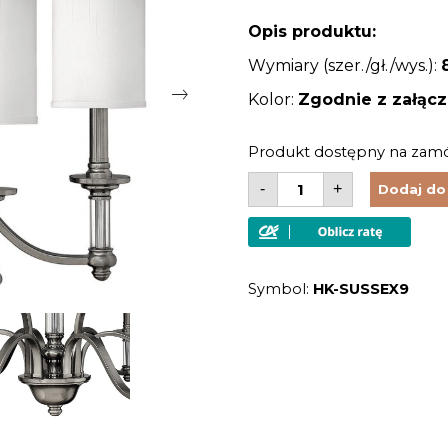
Opis produktu:
Wymiary (szer./gł./wys.):
Kolor:
Zgodnie z załąc
Produkt dostępny na zam
ilość
-
+
Dodaj do
Żyrandol
lampa
wisząca
9
źródeł
światła
Symbol:
HK-SUSSEX9
srebrny
nowoczesny