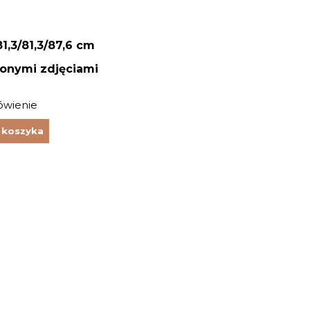
81,3/81,3/87,6 cm
zonymi zdjęciami
ówienie
 koszyka