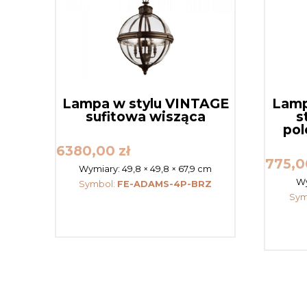
Lampa w stylu VINTAGE
Lamp
sufitowa wisząca
s
pol
6380,00
zł
775,
Wymiary:
49,8 × 49,8 × 67,9 cm
Wy
Symbol:
FE-ADAMS-4P-BRZ
Sym