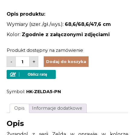
Opis produktu:
Wymiary (szer./gł./wys.):
68,6
/68,6/47,6 cm
Kolor:
Zgodnie z załączonymi zdjęciami
Produkt dostępny na zamówienie
ilość
-
+
Dodaj do koszyka
Żyrandol
lampa
sufitowa
wisząca
5
źródeł
Symbol:
HK-ZELDA5-PN
światła
kolor
srebrny
nowoczesna
Opis
Informacje dodatkowe
elegancka
Opis
Żyrandol z serii Zelda w oprawie w kolorze