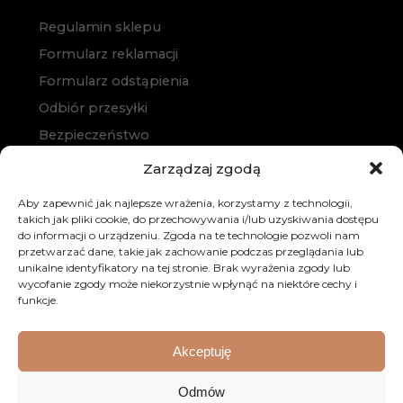
Regulamin sklepu
Formularz reklamacji
Formularz odstąpienia
Odbiór przesyłki
Bezpieczeństwo
Polityka prywatności
Zarządzaj zgodą
Polityka cookies
Aby zapewnić jak najlepsze wrażenia, korzystamy z technologii,
Zakup na raty
takich jak pliki cookie, do przechowywania i/lub uzyskiwania dostępu
do informacji o urządzeniu. Zgoda na te technologie pozwoli nam
Kontakt
przetwarzać dane, takie jak zachowanie podczas przeglądania lub
unikalne identyfikatory na tej stronie. Brak wyrażenia zgody lub
wycofanie zgody może niekorzystnie wpłynąć na niektóre cechy i
funkcje.
Akceptuję
© 2026 Dobre Meble. Wszystkie prawa zastrzeżone.
Odmów