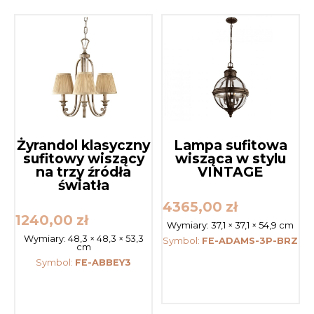
Żyrandol klasyczny
Lampa sufitowa
sufitowy wiszący
wisząca w stylu
na trzy źródła
VINTAGE
światła
4365,00
zł
1240,00
zł
Wymiary:
37,1 × 37,1 × 54,9 cm
Wymiary:
48,3 × 48,3 × 53,3
Symbol:
FE-ADAMS-3P-BRZ
cm
Symbol:
FE-ABBEY3