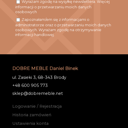
Wyrażam zgodę na wysyłkę newslettera. Więcej
informacji o przetwarzaniu moich danych
osobowych
Zapoznałam/em się z informacjami o
administratorze oraz o przetwarzaniu moich danych
osobowych. Wyrażam zgodę na otrzymywanie
informacji handlowej.
DOBRE MEBLE Daniel Binek
ul. Zasieki 3, 68-343 Brody
+48 600 905 773
sklep@dobremeble.net
Logowanie / Rejestracja
Historia zamówień
Ustawienia konta