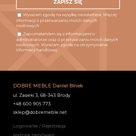
Wyrażam zgodę na wysyłkę newslettera. Więcej
informacji o przetwarzaniu moich danych
osobowych
Zapoznałam/em się z informacjami o
administratorze oraz o przetwarzaniu moich danych
osobowych. Wyrażam zgodę na otrzymywanie
informacji handlowej.
DOBRE MEBLE Daniel Binek
ul. Zasieki 3, 68-343 Brody
+48 600 905 773
sklep@dobremeble.net
Logowanie / Rejestracja
Historia zamówień