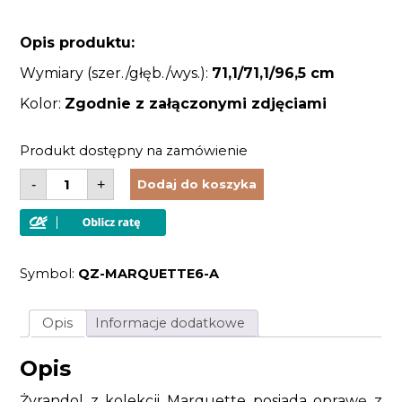
Opis produktu:
Wymiary (szer./głęb./wys.):
71,1/71,1
/96,5 cm
Kolor:
Zgodnie z załączonymi zdjęciami
Produkt dostępny na zamówienie
ilość
-
+
Dodaj do koszyka
Żyrandol
6
źródeł
światła
metaloplastyka
brązowy
Symbol:
QZ-MARQUETTE6-A
kolor
kryształki
styl
antyczny
Opis
Informacje dodatkowe
Opis
Żyrandol z kolekcji Marquette posiada oprawę z