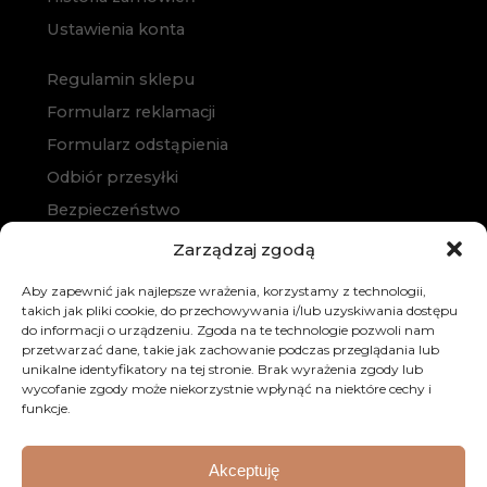
Ustawienia konta
Regulamin sklepu
Formularz reklamacji
Formularz odstąpienia
Odbiór przesyłki
Bezpieczeństwo
Polityka prywatności
Zarządzaj zgodą
Polityka cookies
Aby zapewnić jak najlepsze wrażenia, korzystamy z technologii,
Zakup na raty
takich jak pliki cookie, do przechowywania i/lub uzyskiwania dostępu
do informacji o urządzeniu. Zgoda na te technologie pozwoli nam
Kontakt
przetwarzać dane, takie jak zachowanie podczas przeglądania lub
unikalne identyfikatory na tej stronie. Brak wyrażenia zgody lub
wycofanie zgody może niekorzystnie wpłynąć na niektóre cechy i
funkcje.
Akceptuję