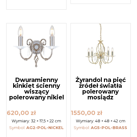
Dwuramienny
Żyrandol na pięć
kinkiet ścienny
źródeł światła
wiszący
polerowany
polerowany nikiel
mosiądz
620,00
zł
1550,00
zł
Wymiary:
32 × 17,5 × 22 cm
Wymiary:
48 × 48 × 42 cm
Symbol:
AG2-POL-NICKEL
Symbol:
AG5-POL-BRASS