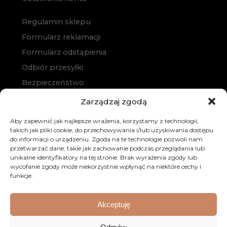
Regulamin sklepu
Formularz reklamacji
Formularz odstąpienia
Odbiór przesyłki
Bezpieczeństwo
Polityka prywatności
Zarządzaj zgodą
Polityka cookies
Aby zapewnić jak najlepsze wrażenia, korzystamy z technologii,
Zakup na raty
takich jak pliki cookie, do przechowywania i/lub uzyskiwania dostępu
do informacji o urządzeniu. Zgoda na te technologie pozwoli nam
Kontakt
przetwarzać dane, takie jak zachowanie podczas przeglądania lub
unikalne identyfikatory na tej stronie. Brak wyrażenia zgody lub
wycofanie zgody może niekorzystnie wpłynąć na niektóre cechy i
funkcje.
Akceptuję
© 2026 Dobre Meble. Wszystkie prawa zastrzeżone.