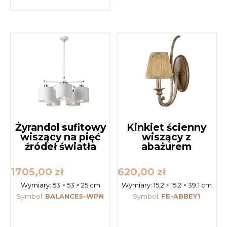
Żyrandol sufitowy
Kinkiet ścienny
wiszący na pięć
wiszący z
źródeł światła
abażurem
1705,00
zł
620,00
zł
Wymiary:
53 × 53 × 25 cm
Wymiary:
15,2 × 15,2 × 39,1 cm
Symbol:
BALANCE5-WPN
Symbol:
FE-ABBEY1