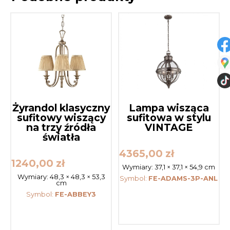
Żyrandol klasyczny
Lampa wisząca
sufitowy wiszący
sufitowa w stylu
na trzy źródła
VINTAGE
światła
4365,00
zł
1240,00
zł
Wymiary:
37,1 × 37,1 × 54,9 cm
Wymiary:
48,3 × 48,3 × 53,3
Symbol:
FE-ADAMS-3P-ANL
cm
Symbol:
FE-ABBEY3