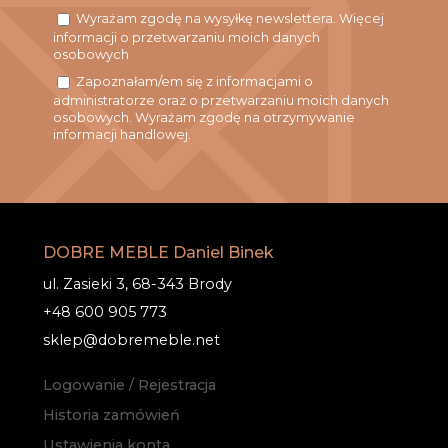
Wyrażam zgodę na wysyłkę newslettera. Więcej
informacji o przetwarzaniu moich danych
osobowych
Zapoznałam/em się z informacjami o
administratorze oraz o przetwarzaniu moich danych
osobowych. Wyrażam zgodę na otrzymywanie
informacji handlowej.
DOBRE MEBLE Daniel Binek
ul. Zasieki 3, 68-343 Brody
+48 600 905 773
sklep@dobremeble.net
Logowanie / Rejestracja
Historia zamówień
Ustawienia konta