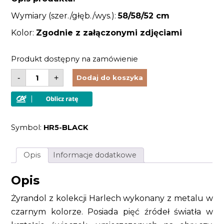
Wymiary (szer./głęb./wys.):
58/58/52 c
m
Kolor:
Zgodnie z załączonymi zdjęciami
Produkt dostępny na zamówienie
ilość
-
+
Dodaj do koszyka
Żyrandol
5
źródeł
światła
metalowy
kolor
Symbol:
HR5-BLACK
czarny
styl
antyczny
Opis
Informacje dodatkowe
Opis
Żyrandol z kolekcji Harlech wykonany z metalu w
czarnym kolorze. Posiada pięć źródeł światła w