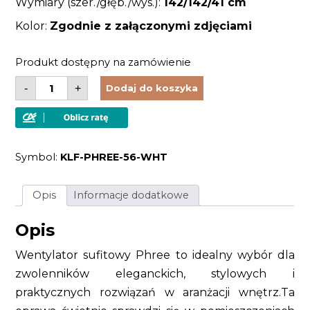
Wymiary (szer./głęb./wys.):
142
/142/41
cm
Kolor:
Zgodnie z załączonymi zdjęciami
Produkt dostępny na zamówienie
ilość
-
+
Dodaj do koszyka
Wentylator
sufitowy
Phree
biały
nowoczesny
Symbol:
KLF-PHREE-56-WHT
Opis
Informacje dodatkowe
Opis
Wentylator sufitowy Phree to idealny wybór dla
zwolenników eleganckich, stylowych i
praktycznych rozwiązań w aranżacji wnętrz.Ta