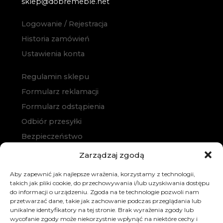
sklep@dobremeble.net
Logowanie / Rejestracja
Historia zamówień
Ustawienia konta
Regulamin sklepu
Formularz reklamacji
Formularz odstąpienia
Odbiór przesyłki
Bezpieczeństwo
Polityka prywatności
Zarządzaj zgodą
Polityka cookies
Aby zapewnić jak najlepsze wrażenia, korzystamy z technologii,
Zakup na raty
takich jak pliki cookie, do przechowywania i/lub uzyskiwania dostępu
do informacji o urządzeniu. Zgoda na te technologie pozwoli nam
Kontakt
przetwarzać dane, takie jak zachowanie podczas przeglądania lub
unikalne identyfikatory na tej stronie. Brak wyrażenia zgody lub
wycofanie zgody może niekorzystnie wpłynąć na niektóre cechy i