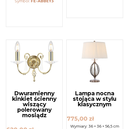
Symbol:
FE-ABBEY3
Dwuramienny
Lampa nocna
kinkiet ścienny
stojąca w stylu
wiszący
klasycznym
polerowany
mosiądz
775,00
zł
Wymiary:
36 × 36 × 56,5 cm