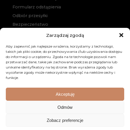
Formularz odstąpienia
Odbiór przesyłki
Bezpieczeństwo
Polityka prywatności
Zarządzaj zgodą
Polityka cookies
Aby zapewnić jak najlepsze wrażenia, korzystamy z technologii,
Zakup na raty
takich jak pliki cookie, do przechowywania i/lub uzyskiwania dostępu
do informacji o urządzeniu. Zgoda na te technologie pozwoli nam
Kontakt
przetwarzać dane, takie jak zachowanie podczas przeglądania lub
unikalne identyfikatory na tej stronie. Brak wyrażenia zgody lub
wycofanie zgody może niekorzystnie wpłynąć na niektóre cechy i
funkcje.
Akceptuję
© 2026 Dobre Meble. Wszystkie prawa zastrzeżone.
Odmów
Realizacja:
KULIKOWSKI-IT.pl
Strony internetowe
Zobacz preferencje
Szczecin