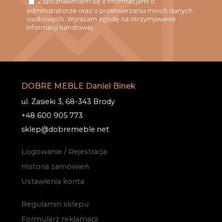
Zapoznałam/em się z informacjami o
administratorze oraz o przetwarzaniu moich danych
osobowych. Wyrażam zgodę na otrzymywanie
informacji handlowej.
DOBRE MEBLE Daniel Binek
ul. Zasieki 3, 68-343 Brody
+48 600 905 773
sklep@dobremeble.net
Logowanie / Rejestracja
Historia zamówień
Ustawienia konta
Regulamin sklepu
Formularz reklamacji