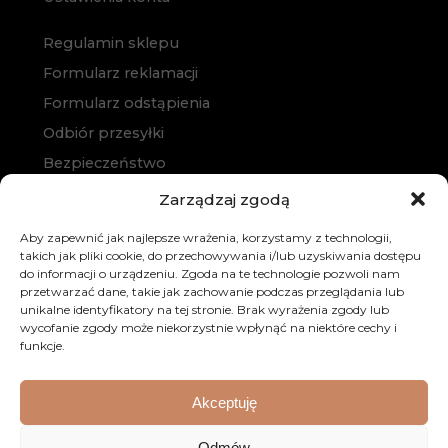
Regulamin sklepu
Formularz reklamacji
Formularz odstąpienia
Odbiór przesyłki
Bezpieczeństwo
Polityka prywatności
Zarządzaj zgodą
Polityka cookies
Aby zapewnić jak najlepsze wrażenia, korzystamy z technologii,
Zakup na raty
takich jak pliki cookie, do przechowywania i/lub uzyskiwania dostępu
do informacji o urządzeniu. Zgoda na te technologie pozwoli nam
Kontakt
przetwarzać dane, takie jak zachowanie podczas przeglądania lub
unikalne identyfikatory na tej stronie. Brak wyrażenia zgody lub
wycofanie zgody może niekorzystnie wpłynąć na niektóre cechy i
funkcje.
Akceptuję
© 2026 Dobre Meble. Wszystkie prawa zastrzeżone.
Odmów