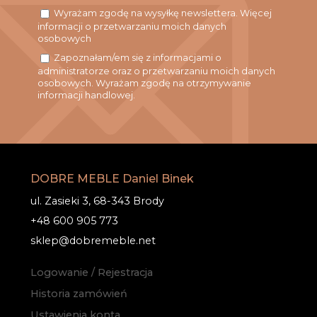
Wyrażam zgodę na wysyłkę newslettera. Więcej
informacji o przetwarzaniu moich danych
osobowych
Zapoznałam/em się z informacjami o
administratorze oraz o przetwarzaniu moich danych
osobowych. Wyrażam zgodę na otrzymywanie
informacji handlowej.
DOBRE MEBLE Daniel Binek
ul. Zasieki 3, 68-343 Brody
+48 600 905 773
sklep@dobremeble.net
Logowanie / Rejestracja
Historia zamówień
Ustawienia konta