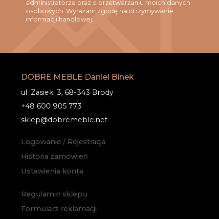
administratorze oraz o przetwarzaniu moich danych
osobowych. Wyrażam zgodę na otrzymywanie
informacji handlowej.
DOBRE MEBLE Daniel Binek
ul. Zasieki 3, 68-343 Brody
+48 600 905 773
sklep@dobremeble.net
Logowanie / Rejestracja
Historia zamówień
Ustawienia konta
Regulamin sklepu
Formularz reklamacji