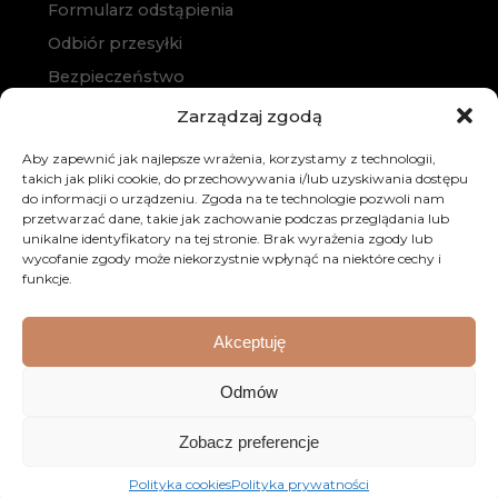
Formularz odstąpienia
Odbiór przesyłki
Bezpieczeństwo
Polityka prywatności
Zarządzaj zgodą
Polityka cookies
Aby zapewnić jak najlepsze wrażenia, korzystamy z technologii,
Zakup na raty
takich jak pliki cookie, do przechowywania i/lub uzyskiwania dostępu
do informacji o urządzeniu. Zgoda na te technologie pozwoli nam
Kontakt
przetwarzać dane, takie jak zachowanie podczas przeglądania lub
unikalne identyfikatory na tej stronie. Brak wyrażenia zgody lub
wycofanie zgody może niekorzystnie wpłynąć na niektóre cechy i
funkcje.
Akceptuję
Odmów
© 2026 Dobre Meble. Wszystkie prawa zastrzeżone.
Realizacja:
KULIKOWSKI-IT.pl
Strony internetowe
Zobacz preferencje
Szczecin
Polityka cookies
Polityka prywatności