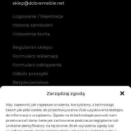
sklep@dobremeble.net
Logowanie / Rejestracja
Historia zamówień
Ustawienia konta
Regulamin sklepu
Formularz reklamacji
Formularz odstąpienia
Odbiór przesyłki
Bezpieczeństwo
Polityka prywatności
Zarządzaj zgodą
Polityka cookies
Aby zapewnić jak najlepsze wrażenia, korzystamy z technologii,
Zakup na raty
takich jak pliki cookie, do przechowywania i/lub uzyskiwania dostępu
do informacji o urządzeniu. Zgoda na te technologie pozwoli nam
Kontakt
przetwarzać dane, takie jak zachowanie podczas przeglądania lub
unikalne identyfikatory na tej stronie. Brak wyrażenia zgody lub
wycofanie zgody może niekorzystnie wpłynąć na niektóre cechy i