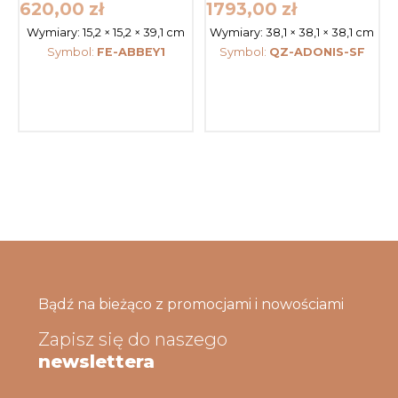
620,00
zł
1793,00
zł
Wymiary:
15,2 × 15,2 × 39,1 cm
Wymiary:
38,1 × 38,1 × 38,1 cm
Symbol:
FE-ABBEY1
Symbol:
QZ-ADONIS-SF
Bądź na bieżąco z promocjami i nowościami
Zapisz się do naszego
newslettera