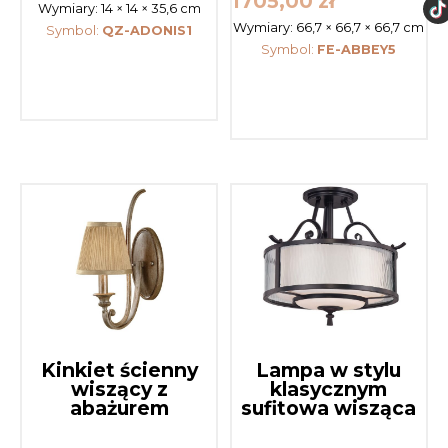
1705,00
zł
Wymiary:
14 × 14 × 35,6 cm
Wymiary:
66,7 × 66,7 × 66,7 cm
Symbol:
QZ-ADONIS1
Symbol:
FE-ABBEY5
Kinkiet ścienny
Lampa w stylu
wiszący z
klasycznym
abażurem
sufitowa wisząca