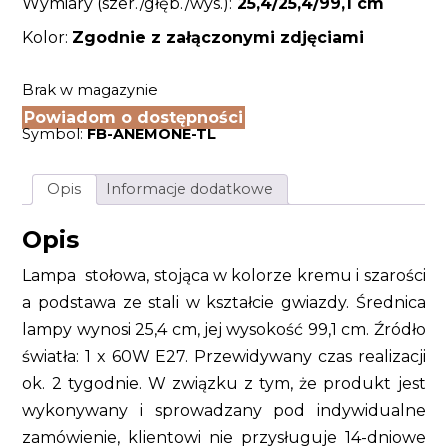
Wymiary (szer./głęb./wys.):
25,4/25,4/99,1
cm
Kolor:
Zgodnie z załączonymi zdjęciami
Brak w magazynie
Powiadom o dostępności
Symbol:
FB-ANEMONE-TL
Opis
Informacje dodatkowe
Opis
Lampa stołowa, stojąca w kolorze kremu i szarości
a podstawa ze stali w kształcie gwiazdy. Średnica
lampy wynosi 25,4 cm, jej wysokość 99,1 cm. Źródło
światła: 1 x 60W E27. Przewidywany czas realizacji
ok. 2 tygodnie. W związku z tym, że produkt jest
wykonywany i sprowadzany pod indywidualne
zamówienie, klientowi nie przysługuje 14-dniowe