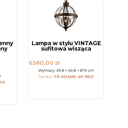
ienny
Lampa w stylu VINTAGE
any
sufitowa wisząca
6380,00
zł
Wymiary:
49,8 × 49,8 × 67,9 cm
m
Symbol:
FE-ADAMS-4P-BRZ
SS