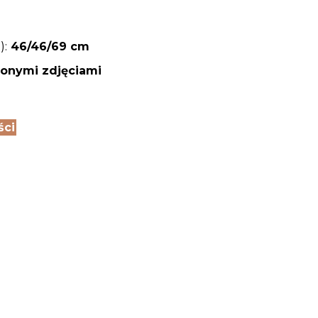
):
46/46/69
cm
onymi zdjęciami
ści