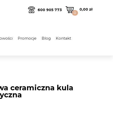
0,00
zł
600 905 773
0
owości
Promocje
Blog
Kontakt
wa ceramiczna kula
syczna