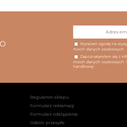
go
Wyrażam zgodę na wysyłk
moich danych osobowych
Zapoznałam/em się z info
moich danych osobowych. W
handlowej.
Regulamin sklepu
Formularz reklamacji
Formularz odstąpienia
Odbiór przesyłki