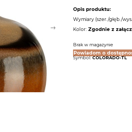
Opis produktu:
Wymiary (szer./głęb./wys.
Kolor:
Zgodnie z załącz
Brak w magazynie
Powiadom o dostępno
Symbol:
COLORADO-TL