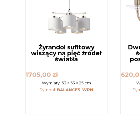
Żyrandol sufitowy
Dwu
wiszący na pięć źródeł
ś
światła
po
1705,00
zł
620,
Wymiary:
53 × 53 × 25 cm
W
Symbol:
BALANCE5-WPN
Sym