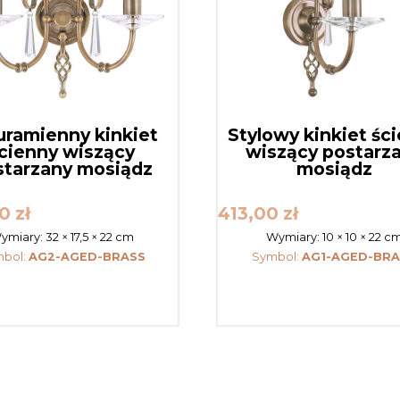
ramienny kinkiet
Stylowy kinkiet śc
cienny wiszący
wiszący postarz
starzany mosiądz
mosiądz
00
zł
413,00
zł
ymiary:
32 × 17,5 × 22 cm
Wymiary:
10 × 10 × 22 c
bol:
AG2-AGED-BRASS
Symbol:
AG1-AGED-BRA