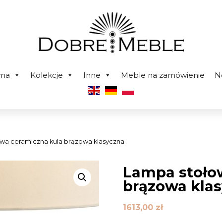
wna
Kolekcje
Inne
Meble na zamówienie
N
wa ceramiczna kula brązowa klasyczna
Lampa stoło
brązowa kla
1613,00
zł