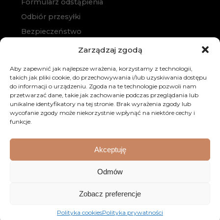
Formularz odstąpienia
Odbiór przesyłki
Bezpieczeństwo
Polityka prywatności
Zarządzaj zgodą
Polityka cookies
Aby zapewnić jak najlepsze wrażenia, korzystamy z technologii,
Zakup na raty
takich jak pliki cookie, do przechowywania i/lub uzyskiwania dostępu
do informacji o urządzeniu. Zgoda na te technologie pozwoli nam
Kontakt
przetwarzać dane, takie jak zachowanie podczas przeglądania lub
unikalne identyfikatory na tej stronie. Brak wyrażenia zgody lub
wycofanie zgody może niekorzystnie wpłynąć na niektóre cechy i
funkcje.
Akceptuję
© 2026 Dobre Meble. Wszystkie prawa zastrzeżone.
Odmów
Realizacja:
KULIKOWSKI-IT.pl
Strony internetowe
Zobacz preferencje
Szczecin
Polityka cookies
Polityka prywatności