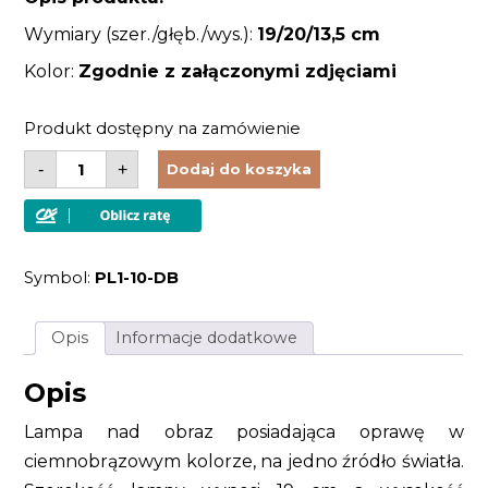
Wymiary (szer./głęb./wys.):
19/20
/13,5 cm
Kolor:
Zgodnie z załączonymi zdjęciami
Produkt dostępny na zamówienie
ilość
-
+
Dodaj do koszyka
Lampa
ścienna
mała
nad
obraz
lustro
Symbol:
PL1-10-DB
ciemny
brąz
retro
Opis
Informacje dodatkowe
Opis
Lampa nad obraz posiadająca oprawę w
ciemnobrązowym kolorze, na jedno źródło światła.