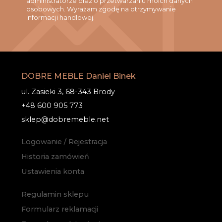
administratorze oraz o przetwarzaniu moich danych
osobowych. Wyrażam zgodę na otrzymywanie
informacji handlowej.
DOBRE MEBLE Daniel Binek
ul. Zasieki 3, 68-343 Brody
+48 600 905 773
sklep@dobremeble.net
Logowanie / Rejestracja
Historia zamówień
Ustawienia konta
Regulamin sklepu
Formularz reklamacji