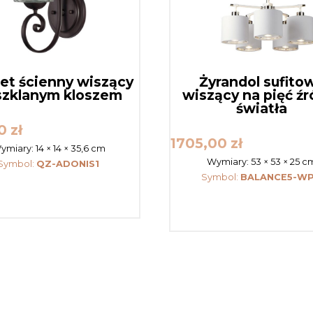
iet ścienny wiszący
Żyrandol sufito
szklanym kloszem
wiszący na pięć źr
światła
00
zł
1705,00
zł
ymiary:
14 × 14 × 35,6 cm
Wymiary:
53 × 53 × 25 c
Symbol:
QZ-ADONIS1
Symbol:
BALANCE5-W