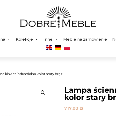
wna
Kolekcje
Inne
Meble na zamówienie
N
a kinkiet industrialna kolor stary brąz
Lampa ścienn
kolor stary b
717,00
zł