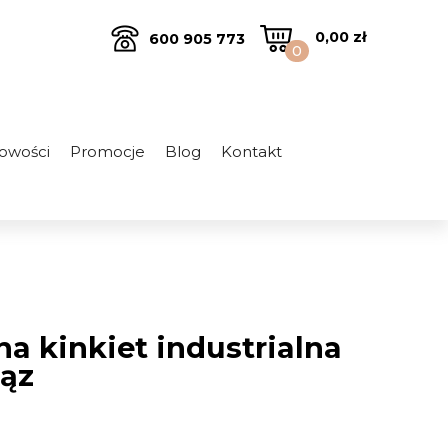
0,00
zł
600 905 773
0
owości
Promocje
Blog
Kontakt
a kinkiet industrialna
rąz