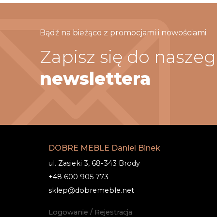
Bądź na bieżąco z promocjami i nowościami
Zapisz się do nasze
newslettera
DOBRE MEBLE Daniel Binek
ul. Zasieki 3, 68-343 Brody
+48 600 905 773
sklep@dobremeble.net
Logowanie / Rejestracja