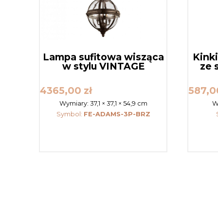
Lampa sufitowa wisząca
Kink
w stylu VINTAGE
ze 
4365,00
zł
587,
Wymiary:
37,1 × 37,1 × 54,9 cm
W
Symbol:
FE-ADAMS-3P-BRZ