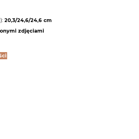
):
20,3/24,6
/24,6 cm
zonymi zdjęciami
ści