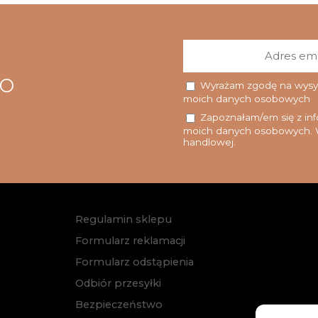
go
Wyrażam zgodę na wysyłk
moich danych osobowych
Zapoznałam/em się z info
moich danych osobowych. W
handlowej.
Regulamin sklepu
Formularz reklamacji
Formularz odstąpienia
Odbiór przesyłki
Bezpieczeństwo