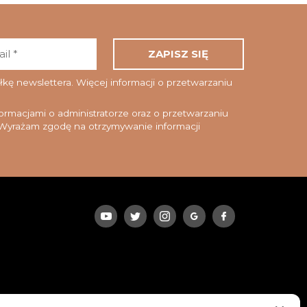
Adres
email
*
ę newslettera. Więcej informacji o przetwarzaniu
rmacjami o administratorze oraz o przetwarzaniu
yrażam zgodę na otrzymywanie informacji