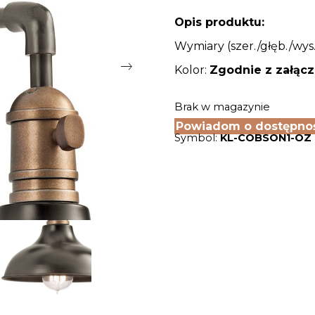
Opis produktu:
Wymiary (szer./głęb./wys.
Kolor:
Zgodnie z załąc
Brak w magazynie
Powiadom o dostępno
Symbol:
KL-COBSON1-OZ