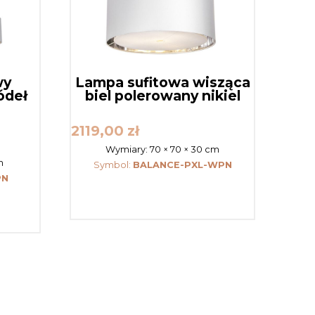
wy
Lampa sufitowa wisząca
ódeł
biel polerowany nikiel
2119,00
zł
Wymiary:
70 × 70 × 30 cm
m
Symbol:
BALANCE-PXL-WPN
PN