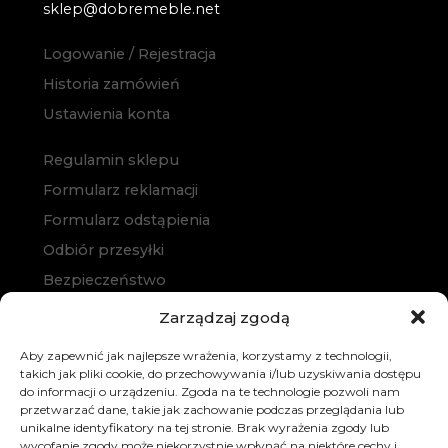
sklep@dobremeble.net
Logowanie / Rejestracja
Historia zamówień
Ustawienia konta
Regulamin sklepu
Formularz reklamacji
Formularz odstąpienia
Odbiór przesyłki
Bezpieczeństwo
Polityka prywatności
Zarządzaj zgodą
Polityka cookies
Aby zapewnić jak najlepsze wrażenia, korzystamy z technologii,
Zakup na raty
takich jak pliki cookie, do przechowywania i/lub uzyskiwania dostępu
do informacji o urządzeniu. Zgoda na te technologie pozwoli nam
Kontakt
przetwarzać dane, takie jak zachowanie podczas przeglądania lub
unikalne identyfikatory na tej stronie. Brak wyrażenia zgody lub
wycofanie zgody może niekorzystnie wpłynąć na niektóre cechy i