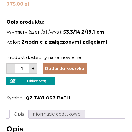
775,00
zł
Opis produktu:
Wymiary (szer./gł./wys.):
53,3/14,2/19,1 cm
Kolor:
Zgodnie z załączonymi zdjęciami
Produkt dostępny na zamówienie
ilość
-
+
Dodaj do koszyka
Lampa
ścienna
do
łazienki
nad
lustro
Symbol:
QZ-TAYLOR3-BATH
3
źródła
światła
oprawa
Opis
Informacje dodatkowe
kolor
srebrny
współczesny
Opis
styl