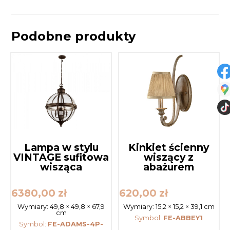
Podobne produkty
Lampa w stylu
Kinkiet ścienny
VINTAGE sufitowa
wiszący z
wisząca
abażurem
6380,00
zł
620,00
zł
Wymiary:
49,8 × 49,8 × 67,9
Wymiary:
15,2 × 15,2 × 39,1 cm
cm
Symbol:
FE-ABBEY1
Symbol:
FE-ADAMS-4P-