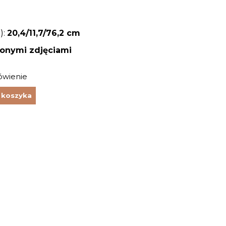
):
20,4/11,7
/76,2 cm
zonymi zdjęciami
ówienie
 koszyka