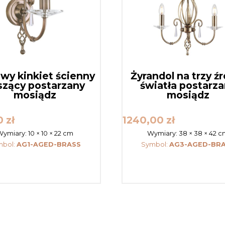
owy kinkiet ścienny
Żyrandol na trzy ź
szący postarzany
światła postarz
mosiądz
mosiądz
0
zł
1240,00
zł
Wymiary:
10 × 10 × 22 cm
Wymiary:
38 × 38 × 42 
mbol:
AG1-AGED-BRASS
Symbol:
AG3-AGED-BR