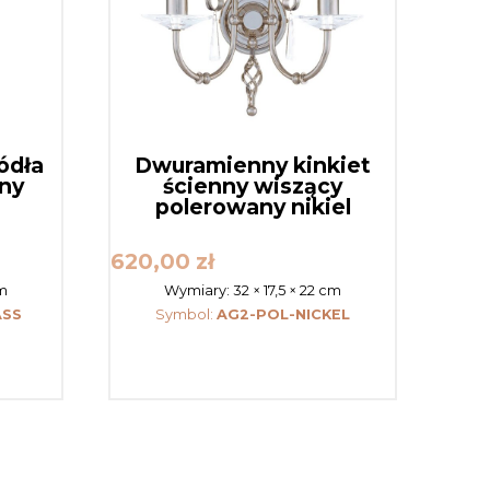
ródła
Dwuramienny kinkiet
any
ścienny wiszący
polerowany nikiel
620,00
zł
cm
Wymiary:
32 × 17,5 × 22 cm
ASS
Symbol:
AG2-POL-NICKEL