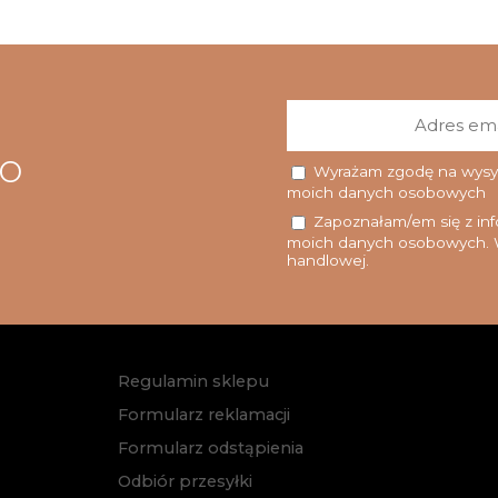
go
Wyrażam zgodę na wysyłk
moich danych osobowych
Zapoznałam/em się z info
moich danych osobowych. W
handlowej.
Regulamin sklepu
Formularz reklamacji
Formularz odstąpienia
Odbiór przesyłki