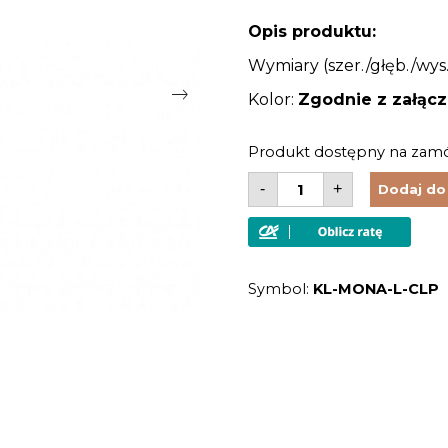
Opis produktu:
Wymiary (szer./głęb./wys.
Kolor:
Zgodnie z załąc
Produkt dostępny na zam
ilość
-
+
Dodaj do
Lampa
ścienna
do
łazienki
dwa
źródła
Symbol:
KL-MONA-L-CLP
światła
styl
amerykański