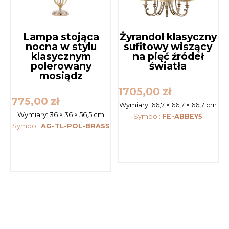
Lampa stojąca
Żyrandol klasyczny
nocna w stylu
sufitowy wiszący
klasycznym
na pięć źródeł
polerowany
światła
mosiądz
1705,00
zł
775,00
zł
Wymiary:
66,7 × 66,7 × 66,7 cm
Wymiary:
36 × 36 × 56,5 cm
Symbol:
FE-ABBEY5
Symbol:
AG-TL-POL-BRASS