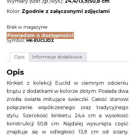
Wymiary (szer./gł./wys.):
24,4/13,9
/50,8 cm
Kolor:
Zgodnie z załączonymi zdjęciami
Brak w magazynie
Powiadom o dostępności
Symbol:
HK-EUCLID2
Opis
Informacje dodatkowe
Opis
Kinkiet z kolekcji Euclid w ciemnym odcieniu
brązu z dodatkami w kolorze złotym. Posiada dwa
źródła światła imitujące świeczki. Całość stanowi
połączenie współczesnego oraz tradycyjnego
stylu. Szerokość kinkietu 24,4 cm a wysokość
konstrukcji 50,8 cm. Najdalej wysunięta część
znajduje się w odległości 13,9 cm od ściany.