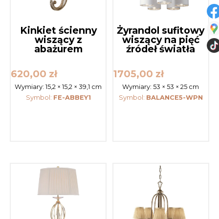
Kinkiet ścienny
Żyrandol sufitowy
wiszący z
wiszący na pięć
abażurem
źródeł światła
620,00
zł
1705,00
zł
Wymiary:
15,2 × 15,2 × 39,1 cm
Wymiary:
53 × 53 × 25 cm
Symbol:
FE-ABBEY1
Symbol:
BALANCE5-WPN