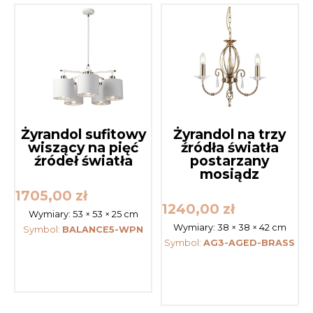
Żyrandol sufitowy
Żyrandol na trzy
wiszący na pięć
źródła światła
źródeł światła
postarzany
mosiądz
1705,00
zł
1240,00
zł
Wymiary:
53 × 53 × 25 cm
Wymiary:
38 × 38 × 42 cm
Symbol:
BALANCE5-WPN
Symbol:
AG3-AGED-BRASS