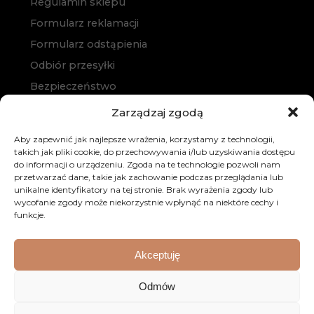
Regulamin sklepu
Formularz reklamacji
Formularz odstąpienia
Odbiór przesyłki
Bezpieczeństwo
Polityka prywatności
Zarządzaj zgodą
Polityka cookies
Aby zapewnić jak najlepsze wrażenia, korzystamy z technologii,
Zakup na raty
takich jak pliki cookie, do przechowywania i/lub uzyskiwania dostępu
do informacji o urządzeniu. Zgoda na te technologie pozwoli nam
Kontakt
przetwarzać dane, takie jak zachowanie podczas przeglądania lub
unikalne identyfikatory na tej stronie. Brak wyrażenia zgody lub
wycofanie zgody może niekorzystnie wpłynąć na niektóre cechy i
funkcje.
Akceptuję
© 2026 Dobre Meble. Wszystkie prawa zastrzeżone.
Odmów
Realizacja:
KULIKOWSKI-IT.pl
Strony internetowe