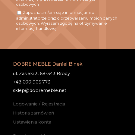
osobowych
Zapoznałam/em się z informacjami o
administratorze oraz o przetwarzaniu moich danych
osobowych. Wyrażam zgodę na otrzymywanie
informacji handlowej.
DOBRE MEBLE Daniel Binek
ul. Zasieki 3, 68-343 Brody
+48 600 905 773
sklep@dobremeble.net
Logowanie / Rejestracja
Historia zamówień
Ustawienia konta