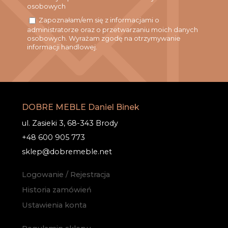
osobowych
Zapoznałam/em się z informacjami o
administratorze oraz o przetwarzaniu moich danych
osobowych. Wyrażam zgodę na otrzymywanie
informacji handlowej.
DOBRE MEBLE Daniel Binek
ul. Zasieki 3, 68-343 Brody
+48 600 905 773
sklep@dobremeble.net
Logowanie / Rejestracja
Historia zamówień
Ustawienia konta