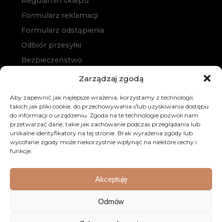
Regulamin sklepu
Formularz reklamacji
Formularz odstąpienia
Odbiór przesyłki
Bezpieczeństwo
Polityka prywatności
Zarządzaj zgodą
Polityka cookies
Aby zapewnić jak najlepsze wrażenia, korzystamy z technologii,
Zakup na raty
takich jak pliki cookie, do przechowywania i/lub uzyskiwania dostępu
do informacji o urządzeniu. Zgoda na te technologie pozwoli nam
Kontakt
przetwarzać dane, takie jak zachowanie podczas przeglądania lub
unikalne identyfikatory na tej stronie. Brak wyrażenia zgody lub
wycofanie zgody może niekorzystnie wpłynąć na niektóre cechy i
funkcje.
Akceptuję
© 2026 Dobre Meble. Wszystkie prawa zastrzeżone.
Odmów
Realizacja:
KULIKOWSKI-IT.pl
Strony internetowe