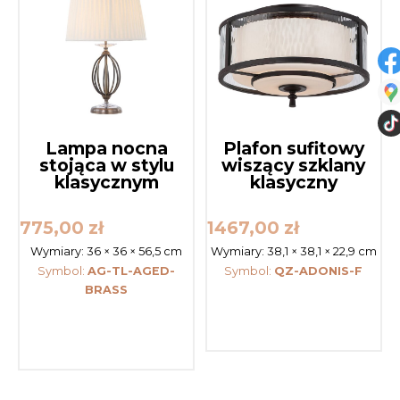
Lampa nocna
Plafon sufitowy
stojąca w stylu
wiszący szklany
klasycznym
klasyczny
775,00
zł
1467,00
zł
Wymiary:
36 × 36 × 56,5 cm
Wymiary:
38,1 × 38,1 × 22,9 cm
Symbol:
AG-TL-AGED-
Symbol:
QZ-ADONIS-F
BRASS