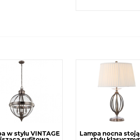
a w stylu VINTAGE
Lampa nocna stoj
isząca sufitowa
stylu klasyczn