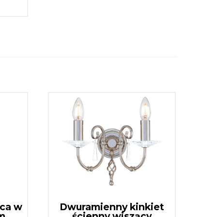
ąca w
Dwuramienny kinkiet
ym
ścienny wiszący