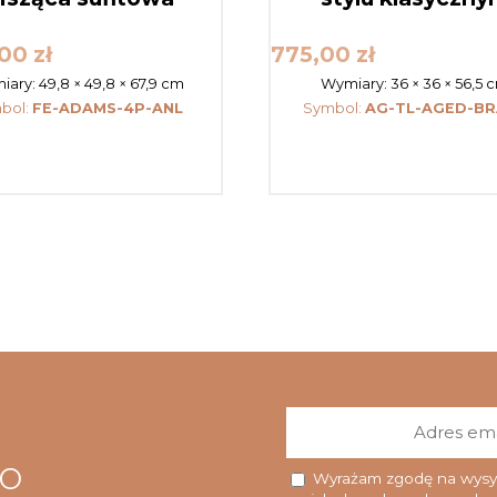
,00
zł
775,00
zł
iary:
49,8 × 49,8 × 67,9 cm
Wymiary:
36 × 36 × 56,5 
bol:
FE-ADAMS-4P-ANL
Symbol:
AG-TL-AGED-BR
go
Wyrażam zgodę na wysyłk