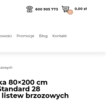
0,00
zł
600 905 773
0
owości
Promocje
Blog
Kontakt
zozowych
żka 80×200 cm
Standard 28
 listew brzozowych