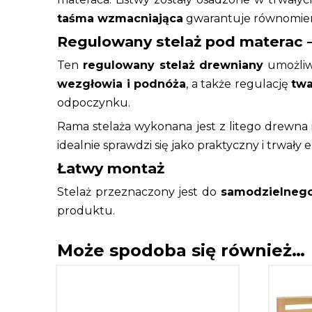
taśma wzmacniająca
gwarantuje równomierne
Regulowany stelaż pod materac –
Ten
regulowany stelaż drewniany
umożliwi
wezgłowia i podnóża
, a także regulację
twa
odpoczynku.
Rama stelaża wykonana jest z litego drewna i
idealnie sprawdzi się jako praktyczny i trwały
Łatwy montaż
Stelaż przeznaczony jest do
samodzielneg
produktu.
Może spodoba się również…