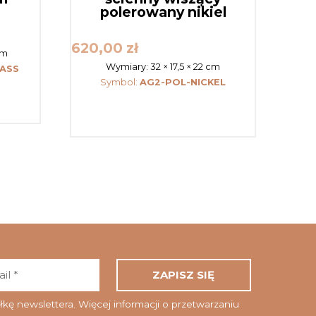
polerowany nikiel
620,00
zł
cm
Wymiary:
32 × 17,5 × 22 cm
ASS
Symbol:
AG2-POL-NICKEL
Adres
email
*
ę newslettera. Więcej informacji o przetwarzaniu