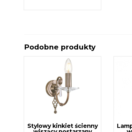
Podobne produkty
Stylowy kinkiet ścienny
Lamp
wiszący postarzany
w