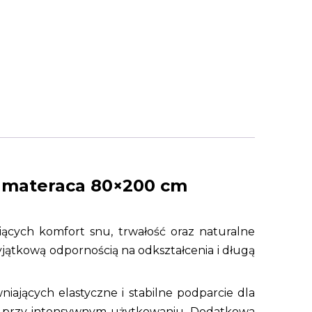
r materaca 80×200 cm
iących komfort snu, trwałość oraz naturalne
wyjątkową odpornością na odkształcenia i długą
niających elastyczne i stabilne podparcie dla
et przy intensywnym użytkowaniu. Dodatkowa