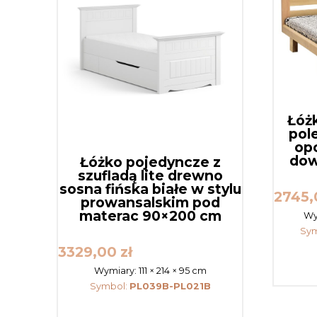
Łóż
pol
op
dow
Łóżko pojedyncze z
szufladą lite drewno
sosna fińska białe w stylu
2745
prowansalskim pod
materac 90×200 cm
Wy
Sy
3329,00
zł
Wymiary:
111 × 214 × 95 cm
Symbol:
PL039B-PL021B