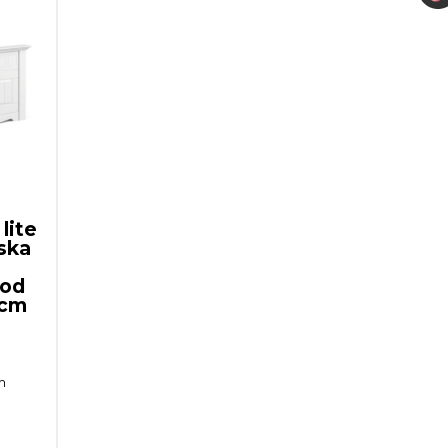
lite
ska
pod
 cm
m