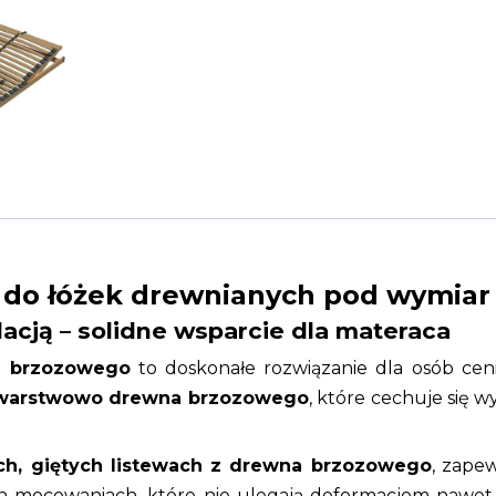
 do łóżek drewnianych pod wymia
lacją – solidne wsparcie dla materaca
a brzozowego
to doskonałe rozwiązanie dla osób cen
 warstwowo drewna brzozowego
, które cechuje się 
ch, giętych listewach z drewna brzozowego
, zapew
ych mocowaniach, które nie ulegają deformacjom naw