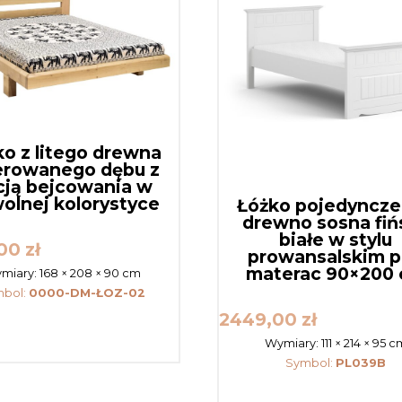
ko z litego drewna
erowanego dębu z
cją bejcowania w
olnej kolorystyce
Łóżko pojedyncze 
drewno sosna fiń
białe w stylu
,00
zł
prowansalskim 
materac 90×200
miary:
168 × 208 × 90 cm
mbol:
0000-DM-ŁOZ-02
2449,00
zł
Wymiary:
111 × 214 × 95 c
Symbol:
PL039B