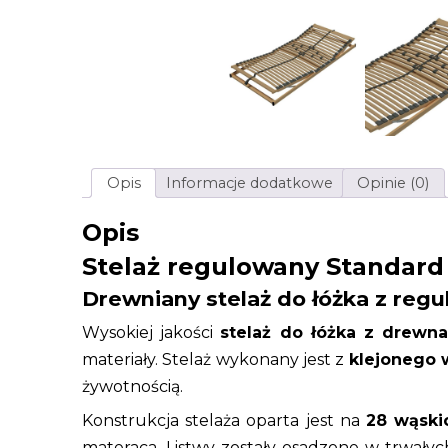
Opis
Informacje dodatkowe
Opinie (0)
Opis
Stelaż regulowany Standard
Drewniany stelaż do łóżka z regu
Wysokiej jakości
stelaż do łóżka z drewn
materiały. Stelaż wykonany jest z
klejonego
żywotnością.
Konstrukcja stelaża oparta jest na
28 wąski
materaca. Listwy zostały osadzone w trwał