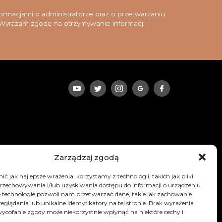
rmacjami o administratorze oraz o przetwarzaniu
yrażam zgodę na otrzymywanie informacji
Zarządzaj zgodą
ć jak najlepsze wrażenia, korzystamy z technologii, takich jak pliki
przechowywania i/lub uzyskiwania dostępu do informacji o urządzeniu.
 technologie pozwoli nam przetwarzać dane, takie jak zachowanie
eglądania lub unikalne identyfikatory na tej stronie. Brak wyrażenia
ycofanie zgody może niekorzystnie wpłynąć na niektóre cechy i