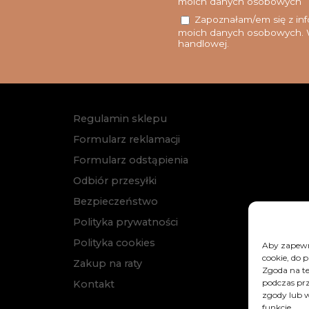
moich danych osobowych
Zapoznałam/em się z info
moich danych osobowych. W
handlowej.
Regulamin sklepu
Formularz reklamacji
Formularz odstąpienia
Odbiór przesyłki
Bezpieczeństwo
Polityka prywatności
Polityka cookies
Aby zapewni
cookie, do 
Zakup na raty
Zgoda na te
podczas prz
Kontakt
zgody lub w
funkcje.