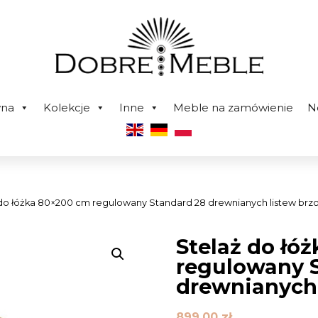
wna
Kolekcje
Inne
Meble na zamówienie
N
 do łóżka 80×200 cm regulowany Standard 28 drewnianych listew br
Stelaż do łó
regulowany 
drewnianych
899,00
zł